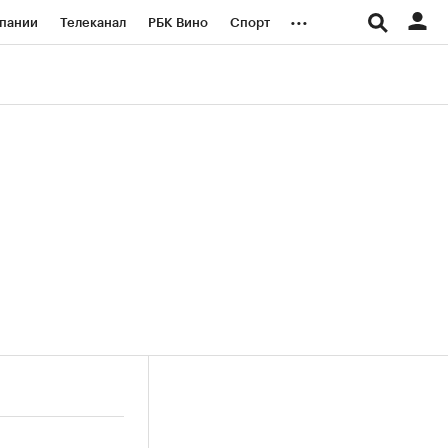
...
пании
Телеканал
РБК Вино
Спорт
ые проекты
Город
Стиль
Крипто
Спецпроекты СПб
логии и медиа
Финансы