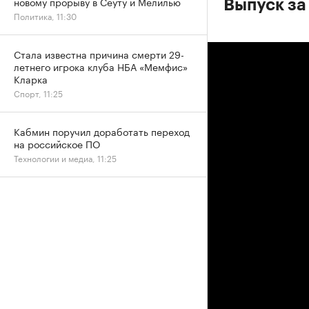
новому прорыву в Сеуту и Мелилью
Выпуск за 
Политика, 11:30
Стала известна причина смерти 29-
летнего игрока клуба НБА «Мемфис»
Кларка
Спорт, 11:25
Кабмин поручил доработать переход
на российское ПО
Технологии и медиа, 11:25