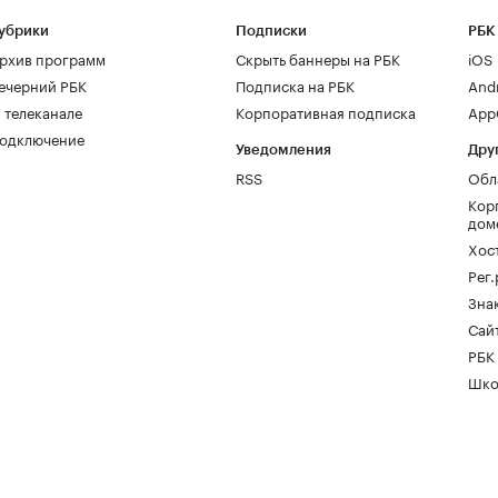
убрики
Подписки
РБК
рхив программ
Скрыть баннеры на РБК
iOS
ечерний РБК
Подписка на РБК
And
 телеканале
Корпоративная подписка
AppG
одключение
Уведомления
Дру
RSS
Обл
Кор
дом
Хос
Рег
Зна
Сайт
РБК
Шко