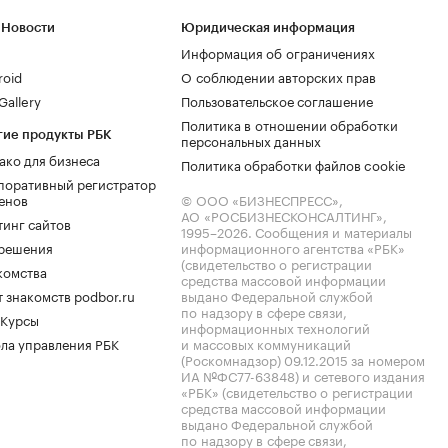
 Новости
Юридическая информация
Информация об ограничениях
roid
О соблюдении авторских прав
allery
Пользовательское соглашение
Политика в отношении обработки
гие продукты РБК
персональных данных
ако для бизнеса
Политика обработки файлов cookie
поративный регистратор
енов
© ООО «БИЗНЕСПРЕСС»,
АО «РОСБИЗНЕСКОНСАЛТИНГ»,
тинг сайтов
1995–2026
. Сообщения и материалы
.решения
информационного агентства «РБК»
(свидетельство о регистрации
комства
средства массовой информации
 знакомств podbor.ru
выдано Федеральной службой
по надзору в сфере связи,
 Курсы
информационных технологий
ла управления РБК
и массовых коммуникаций
(Роскомнадзор) 09.12.2015 за номером
ИА №ФС77-63848) и сетевого издания
«РБК» (свидетельство о регистрации
средства массовой информации
выдано Федеральной службой
по надзору в сфере связи,