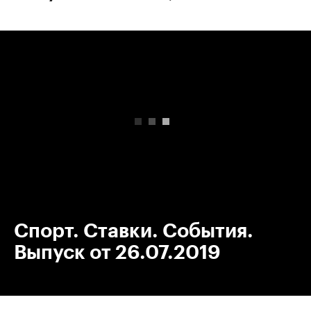
00:00
/
00:00
Спорт. Ставки. События.
Выпуск от 26.07.2019