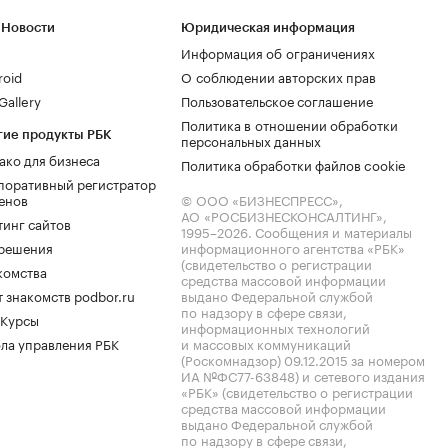
 Новости
Юридическая информация
Информация об ограничениях
roid
О соблюдении авторских прав
allery
Пользовательское соглашение
Политика в отношении обработки
гие продукты РБК
персональных данных
ако для бизнеса
Политика обработки файлов cookie
поративный регистратор
енов
© ООО «БИЗНЕСПРЕСС»,
АО «РОСБИЗНЕСКОНСАЛТИНГ»,
тинг сайтов
1995–2026
. Сообщения и материалы
.решения
информационного агентства «РБК»
(свидетельство о регистрации
комства
средства массовой информации
 знакомств podbor.ru
выдано Федеральной службой
по надзору в сфере связи,
 Курсы
информационных технологий
ла управления РБК
и массовых коммуникаций
(Роскомнадзор) 09.12.2015 за номером
ИА №ФС77-63848) и сетевого издания
«РБК» (свидетельство о регистрации
средства массовой информации
выдано Федеральной службой
по надзору в сфере связи,