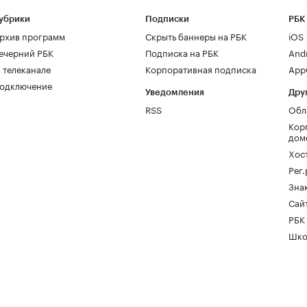
убрики
Подписки
РБК
рхив программ
Скрыть баннеры на РБК
iOS
ечерний РБК
Подписка на РБК
And
 телеканале
Корпоративная подписка
AppG
одключение
Уведомления
Дру
RSS
Обл
Кор
дом
Хос
Рег
Зна
Сайт
РБК
Шко