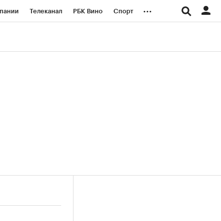
...
пании
Телеканал
РБК Вино
Спорт
ые проекты
Город
Стиль
Крипто
Спецпроекты СПб
логии и медиа
Финансы