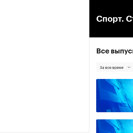
00
Спорт. С
Все выпу
За все время