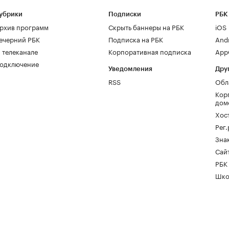
убрики
Подписки
РБК
рхив программ
Скрыть баннеры на РБК
iOS
ечерний РБК
Подписка на РБК
And
 телеканале
Корпоративная подписка
AppG
одключение
Уведомления
Дру
RSS
Обл
Кор
дом
Хос
Рег
Зна
Сайт
РБК
Шко