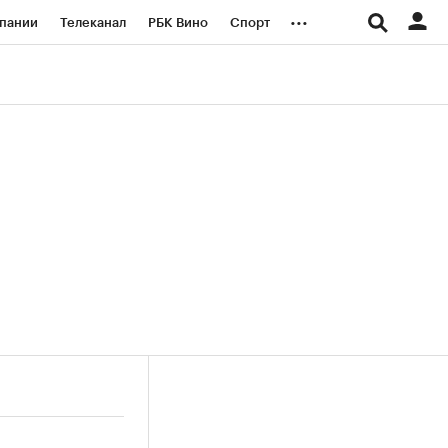
...
пании
Телеканал
РБК Вино
Спорт
ые проекты
Город
Стиль
Крипто
Спецпроекты СПб
логии и медиа
Финансы