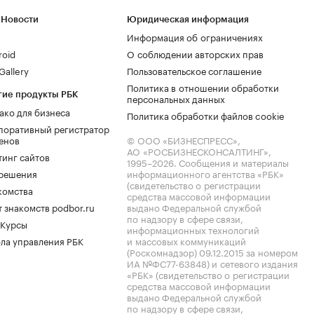
 Новости
Юридическая информация
Информация об ограничениях
roid
О соблюдении авторских прав
allery
Пользовательское соглашение
Политика в отношении обработки
гие продукты РБК
персональных данных
ако для бизнеса
Политика обработки файлов cookie
поративный регистратор
енов
© ООО «БИЗНЕСПРЕСС»,
АО «РОСБИЗНЕСКОНСАЛТИНГ»,
тинг сайтов
1995–2026
. Сообщения и материалы
.решения
информационного агентства «РБК»
(свидетельство о регистрации
комства
средства массовой информации
 знакомств podbor.ru
выдано Федеральной службой
по надзору в сфере связи,
 Курсы
информационных технологий
ла управления РБК
и массовых коммуникаций
(Роскомнадзор) 09.12.2015 за номером
ИА №ФС77-63848) и сетевого издания
«РБК» (свидетельство о регистрации
средства массовой информации
выдано Федеральной службой
по надзору в сфере связи,