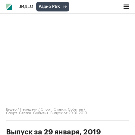
ВИДЕО
Видео
/
Передачи
/
Спорт. Ставки. События
/
Спорт. Ставки. События. Выпуск от 29.01.2019
Выпуск за 29 января, 2019