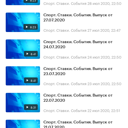
8:23
Спорт. Ставки. События
28 июл 2020, 22:50
Спорт. Ставки. События. Выпуск от
27.07.2020
8:23
Спорт. Ставки. События
27 июл 2020, 22:47
Спорт. Ставки. События. Выпуск от
24.07.2020
8:41
Спорт. Ставки. События
24 июл 2020, 22:50
Спорт. Ставки. События. Выпуск от
23.07.2020
8:41
Спорт. Ставки. События
23 июл 2020, 22:50
Спорт. Ставки. События. Выпуск от
22.07.2020
8:31
Спорт. Ставки. События
22 июл 2020, 22:51
Спорт. Ставки. События. Выпуск от
21.07.2020