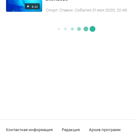
8:32
Спорт. Ставки. События
21 июл 2020, 22:49
Контактная информация
Редакция
Архив программ