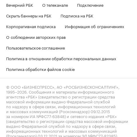
Вечерний РБК
О телеканале
Подключение
Скрыть баннеры на РБК
Подписка на РБК
Корпоративная подписка
Информация об ограничениях
О соблюдении авторских прав
Пользовательское соглашение
Политика в отношении обработки персональных данных
Политика обработки файлов cookie
© ООО «БИЗНЕСПРЕСС», АО «РОСБИЗНЕСКОНСАЛТИНГ»,
1995–2026
. Сообщения и материалы информационного
агентства «РБК» (свидетельство о регистрации средства
массовой информации выдано Федеральной службой
по надзору в сфере связи, информационных технологий
и массовых коммуникаций (Роскомнадзор) 09.12.2015
за номером ИА №ФС77-63848) и сетевого издания «РБК»
(свидетельство о регистрации средства массовой информации
выдано Федеральной службой по надзору в сфере связи,
информационных технологий и массовых коммуникаций
(Роскомнадзор) 03.12.2021 за номером ЭЛ №ФС77-82385)