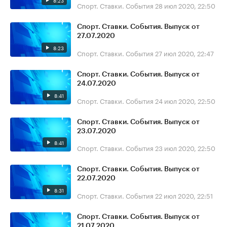
8:23
Спорт. Ставки. События
28 июл 2020, 22:50
Спорт. Ставки. События. Выпуск от
27.07.2020
8:23
Спорт. Ставки. События
27 июл 2020, 22:47
Спорт. Ставки. События. Выпуск от
24.07.2020
8:41
Спорт. Ставки. События
24 июл 2020, 22:50
Спорт. Ставки. События. Выпуск от
23.07.2020
8:41
Спорт. Ставки. События
23 июл 2020, 22:50
Спорт. Ставки. События. Выпуск от
22.07.2020
8:31
Спорт. Ставки. События
22 июл 2020, 22:51
Спорт. Ставки. События. Выпуск от
21.07.2020