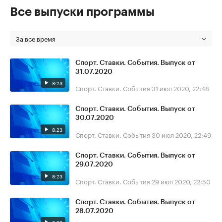
Все выпуски программы
За все время
Спорт. Ставки. События. Выпуск от
31.07.2020
8:23
Спорт. Ставки. События
31 июл 2020, 22:48
Спорт. Ставки. События. Выпуск от
30.07.2020
8:23
Спорт. Ставки. События
30 июл 2020, 22:49
Спорт. Ставки. События. Выпуск от
29.07.2020
8:23
Спорт. Ставки. События
29 июл 2020, 22:50
Спорт. Ставки. События. Выпуск от
28.07.2020