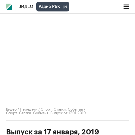
ВИДЕО
Видео
/
Передачи
/
Спорт. Ставки. События
/
Спорт. Ставки. События. Выпуск от 17.01.2019
Выпуск за 17 января, 2019