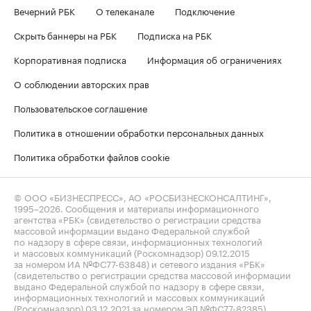
Вечерний РБК
О телеканале
Подключение
Скрыть баннеры на РБК
Подписка на РБК
Корпоративная подписка
Информация об ограничениях
О соблюдении авторских прав
Пользовательское соглашение
Политика в отношении обработки персональных данных
Политика обработки файлов cookie
© ООО «БИЗНЕСПРЕСС», АО «РОСБИЗНЕСКОНСАЛТИНГ»,
1995–2026
. Сообщения и материалы информационного
агентства «РБК» (свидетельство о регистрации средства
массовой информации выдано Федеральной службой
по надзору в сфере связи, информационных технологий
и массовых коммуникаций (Роскомнадзор) 09.12.2015
за номером ИА №ФС77-63848) и сетевого издания «РБК»
(свидетельство о регистрации средства массовой информации
выдано Федеральной службой по надзору в сфере связи,
информационных технологий и массовых коммуникаций
(Роскомнадзор) 03.12.2021 за номером ЭЛ №ФС77-82385)