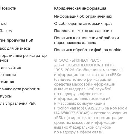
 Новости
Юридическая информация
Информация об ограничениях
roid
О соблюдении авторских прав
allery
Пользовательское соглашение
Политика в отношении обработки
гие продукты РБК
персональных данных
ако для бизнеса
Политика обработки файлов cookie
поративный регистратор
енов
© ООО «БИЗНЕСПРЕСС»,
АО «РОСБИЗНЕСКОНСАЛТИНГ»,
тинг сайтов
1995–2026
. Сообщения и материалы
.решения
информационного агентства «РБК»
(свидетельство о регистрации
комства
средства массовой информации
 знакомств podbor.ru
выдано Федеральной службой
по надзору в сфере связи,
 Курсы
информационных технологий
ла управления РБК
и массовых коммуникаций
(Роскомнадзор) 09.12.2015 за номером
ИА №ФС77-63848) и сетевого издания
«РБК» (свидетельство о регистрации
средства массовой информации
выдано Федеральной службой
по надзору в сфере связи,