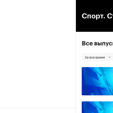
00
Спорт. С
Все выпу
За все время