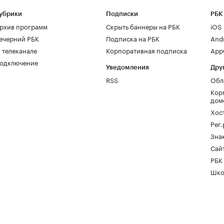
убрики
Подписки
РБК
рхив программ
Скрыть баннеры на РБК
iOS
ечерний РБК
Подписка на РБК
And
 телеканале
Корпоративная подписка
AppG
одключение
Уведомления
Дру
RSS
Обл
Кор
дом
Хос
Рег
Зна
Сайт
РБК
Шко