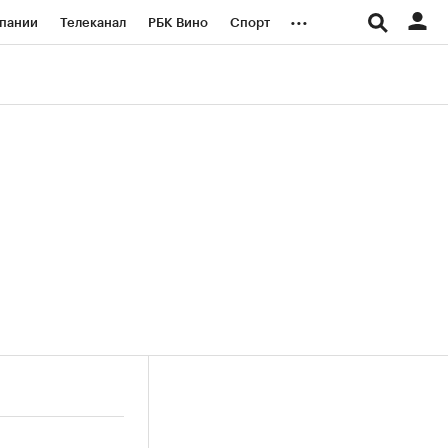
...
пании
Телеканал
РБК Вино
Спорт
ые проекты
Город
Стиль
Крипто
Спецпроекты СПб
логии и медиа
Финансы