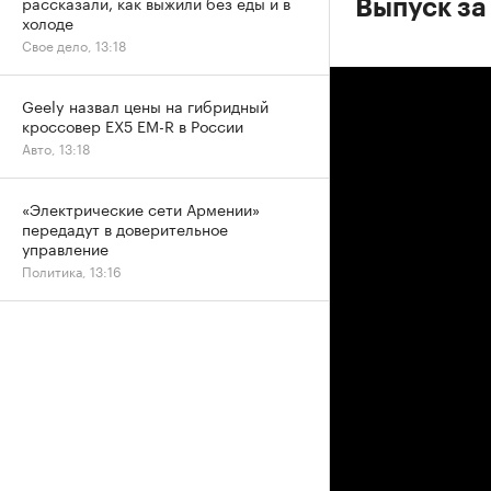
рассказали, как выжили без еды и в
Выпуск за 
холоде
Свое дело, 13:18
Geely назвал цены на гибридный
кроссовер EX5 EM-R в России
Авто, 13:18
«Электрические сети Армении»
передадут в доверительное
управление
Политика, 13:16