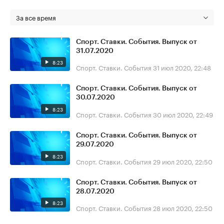
За все время
Спорт. Ставки. События. Выпуск от
31.07.2020
8:23
Спорт. Ставки. События
31 июл 2020, 22:48
Спорт. Ставки. События. Выпуск от
30.07.2020
8:23
Спорт. Ставки. События
30 июл 2020, 22:49
Спорт. Ставки. События. Выпуск от
29.07.2020
8:23
Спорт. Ставки. События
29 июл 2020, 22:50
Спорт. Ставки. События. Выпуск от
28.07.2020
8:23
Спорт. Ставки. События
28 июл 2020, 22:50