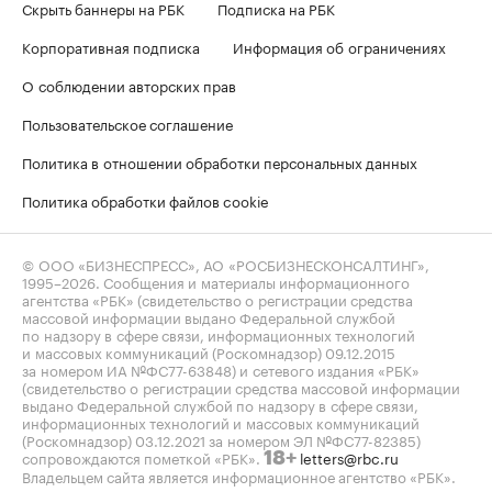
Скрыть баннеры на РБК
Подписка на РБК
Корпоративная подписка
Информация об ограничениях
О соблюдении авторских прав
Пользовательское соглашение
Политика в отношении обработки персональных данных
Политика обработки файлов cookie
© ООО «БИЗНЕСПРЕСС», АО «РОСБИЗНЕСКОНСАЛТИНГ»,
1995–2026
. Сообщения и материалы информационного
агентства «РБК» (свидетельство о регистрации средства
массовой информации выдано Федеральной службой
по надзору в сфере связи, информационных технологий
и массовых коммуникаций (Роскомнадзор) 09.12.2015
за номером ИА №ФС77-63848) и сетевого издания «РБК»
(свидетельство о регистрации средства массовой информации
выдано Федеральной службой по надзору в сфере связи,
информационных технологий и массовых коммуникаций
(Роскомнадзор) 03.12.2021 за номером ЭЛ №ФС77-82385)
сопровождаются пометкой «РБК».
letters@rbc.ru
18+
Владельцем сайта является информационное агентство «РБК».