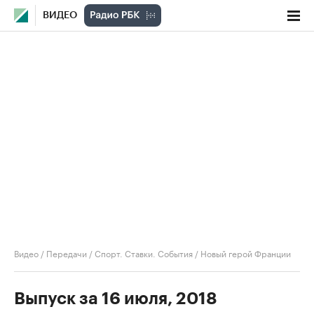
ВИДЕО
Видео
/
Передачи
/
Спорт. Ставки. События
/
Новый герой Франции
Выпуск за 16 июля, 2018