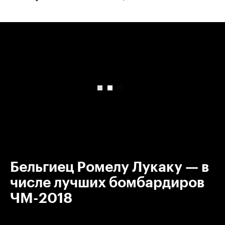
00:00
/
00:00
Бельгиец Ромелу Лукаку — в
числе лучших бомбардиров
ЧМ-2018