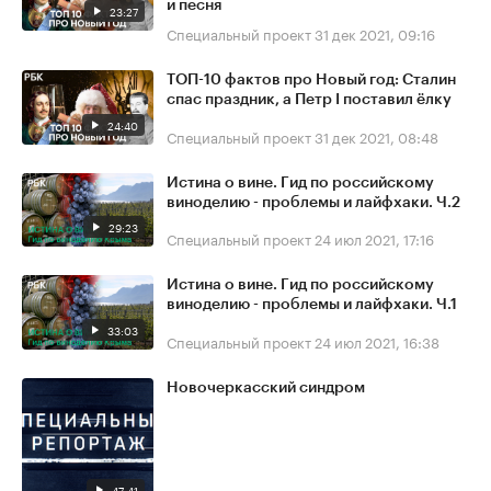
и песня
23:27
Специальный проект
31 дек 2021, 09:16
ТОП-10 фактов про Новый год: Сталин
спас праздник, а Петр I поставил ёлку
24:40
Специальный проект
31 дек 2021, 08:48
Истина о вине. Гид по российскому
виноделию - проблемы и лайфхаки. Ч.2
29:23
Специальный проект
24 июл 2021, 17:16
Истина о вине. Гид по российскому
виноделию - проблемы и лайфхаки. Ч.1
33:03
Специальный проект
24 июл 2021, 16:38
Новочеркасский синдром
47:41