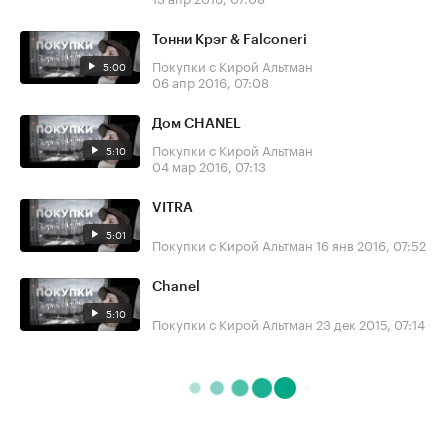
Тонни Крэг & Falconeri
Покупки с Кирой Альтман
5:00
06 апр 2016, 07:08
Дом CHANEL
Покупки с Кирой Альтман
5:10
04 мар 2016, 07:13
VITRA
5:01
Покупки с Кирой Альтман
16 янв 2016, 07:52
Chanel
5:10
Покупки с Кирой Альтман
23 дек 2015, 07:14