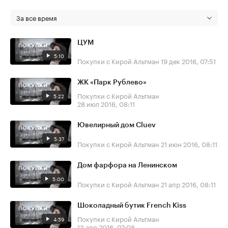
За все время
ЦУМ
5:10
Покупки с Кирой Альтман
19 дек 2016, 07:51
ЖК «Парк Рублево»
Покупки с Кирой Альтман
5:22
28 июл 2016, 08:11
Ювелирный дом Cluev
5:37
Покупки с Кирой Альтман
21 июн 2016, 08:11
Дом фарфора на Ленинском
5:00
Покупки с Кирой Альтман
21 апр 2016, 08:11
Шоколадный бутик French Kiss
Покупки с Кирой Альтман
4:59
13 апр 2016, 07:08