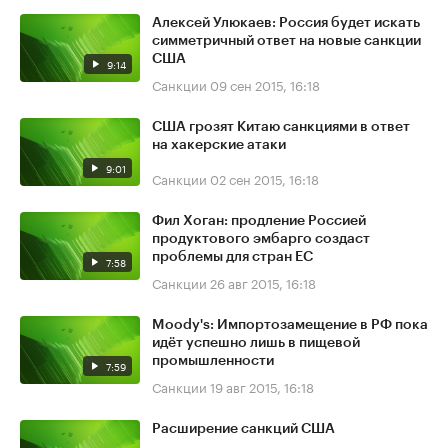
Алексей Улюкаев: Россия будет искать
симметричный ответ на новые санкции
США
9:14
Санкции
09 сен 2015, 16:18
США грозят Китаю санкциями в ответ
на хакерские атаки
9:01
Санкции
02 сен 2015, 16:18
Фил Хоган: продление Россией
продуктового эмбарго создаст
проблемы для стран ЕС
7:58
Санкции
26 авг 2015, 16:18
Moody's: Импортозамещение в РФ пока
идёт успешно лишь в пищевой
промышленности
7:59
Санкции
19 авг 2015, 16:18
Расширение санкций США