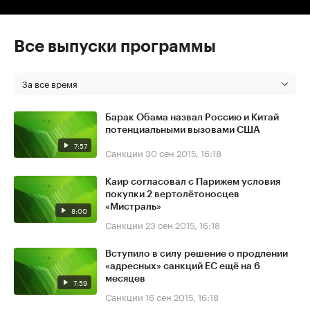
Все выпуски программы
За все время
Барак Обама назвал Россию и Китай
потенциальными вызовами США
7:57
Санкции
30 сен 2015, 16:18
Каир согласовал с Парижем условия
покупки 2 вертолётоносцев
«Мистраль»
8:00
Санкции
23 сен 2015, 16:18
Вступило в силу решение о продлении
«адресных» санкций ЕС ещё на 6
месяцев
7:59
Санкции
16 сен 2015, 16:18