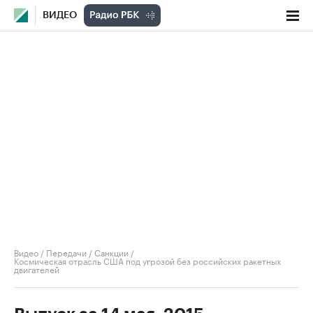
ВИДЕО
Видео
/
Передачи
/
Санкции
/
Космическая отрасль США под угрозой без российских ракетных
двигателей