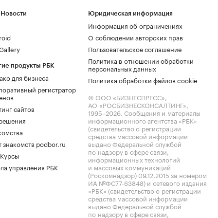
 Новости
Юридическая информация
Информация об ограничениях
roid
О соблюдении авторских прав
allery
Пользовательское соглашение
Политика в отношении обработки
гие продукты РБК
персональных данных
ако для бизнеса
Политика обработки файлов cookie
поративный регистратор
енов
© ООО «БИЗНЕСПРЕСС»,
АО «РОСБИЗНЕСКОНСАЛТИНГ»,
тинг сайтов
1995–2026
. Сообщения и материалы
.решения
информационного агентства «РБК»
(свидетельство о регистрации
комства
средства массовой информации
 знакомств podbor.ru
выдано Федеральной службой
по надзору в сфере связи,
 Курсы
информационных технологий
ла управления РБК
и массовых коммуникаций
(Роскомнадзор) 09.12.2015 за номером
ИА №ФС77-63848) и сетевого издания
«РБК» (свидетельство о регистрации
средства массовой информации
выдано Федеральной службой
по надзору в сфере связи,