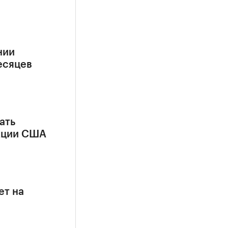
нии
есяцев
ать
кции США
ет на