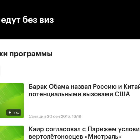
:00
/
00:00
едут без виз
ски программы
Барак Обама назвал Россию и Кита
потенциальными вызовами США
7:57
Санкции
30 сен 2015, 16:18
Каир согласовал с Парижем услови
вертолётоносцев «Мистраль»