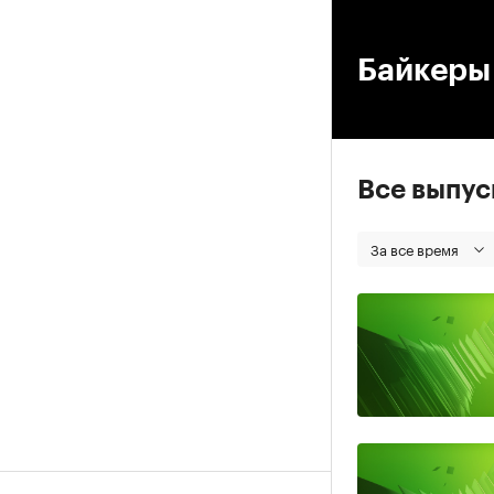
00
Байкеры 
Все выпу
За все время