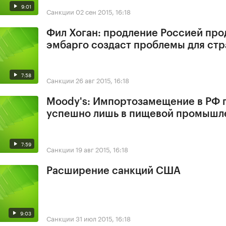
9:01
Санкции
02 сен 2015, 16:18
Фил Хоган: продление Россией про
эмбарго создаст проблемы для стр
7:58
Санкции
26 авг 2015, 16:18
Moody's: Импортозамещение в РФ 
успешно лишь в пищевой промышл
7:59
Санкции
19 авг 2015, 16:18
Расширение санкций США
9:03
Санкции
31 июл 2015, 16:18