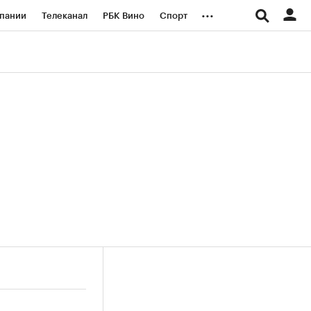
...
пании
Телеканал
РБК Вино
Спорт
ые проекты
Город
Стиль
Крипто
Спецпроекты СПб
логии и медиа
Финансы