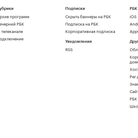
убрики
Подписки
РБК
рхив программ
Скрыть баннеры на РБК
iOS
ечерний РБК
Подписка на РБК
And
 телеканале
Корпоративная подписка
AppG
одключение
Уведомления
Дру
RSS
Обл
Кор
дом
Хос
Рег
Зна
Сайт
РБК
Шко