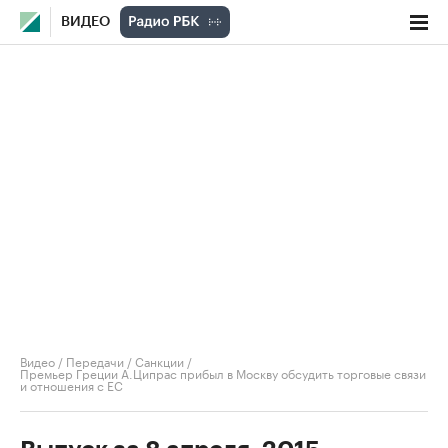
ВИДЕО
Видео
/
Передачи
/
Санкции
/
Премьер Греции А.Ципрас прибыл в Москву обсудить торговые связи
и отношения с ЕС