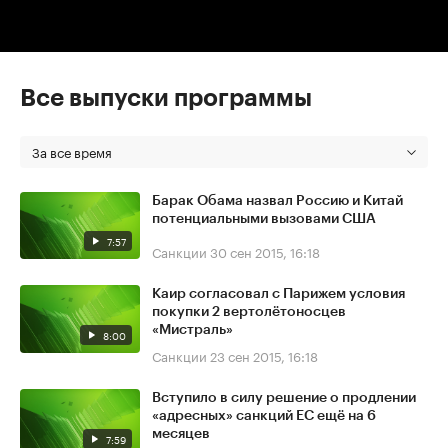
Все выпуски программы
За все время
Барак Обама назвал Россию и Китай
потенциальными вызовами США
7:57
Санкции
30 сен 2015, 16:18
Каир согласовал с Парижем условия
покупки 2 вертолётоносцев
«Мистраль»
8:00
Санкции
23 сен 2015, 16:18
Вступило в силу решение о продлении
«адресных» санкций ЕС ещё на 6
месяцев
7:59