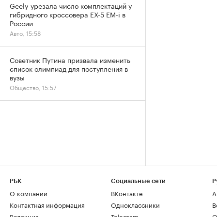
Geely урезала число комплектаций у
гибридного кроссовера EX-5 EM-i в
России
Авто, 15:58
Советник Путина призвала изменить
список олимпиад для поступления в
вузы
Общество, 15:57
РБК
Социальные сети
Р
О компании
ВКонтакте
А
Контактная информация
Одноклассники
В
Редакция
Telegram
О