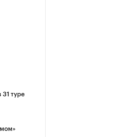
 31 туре
эмом»