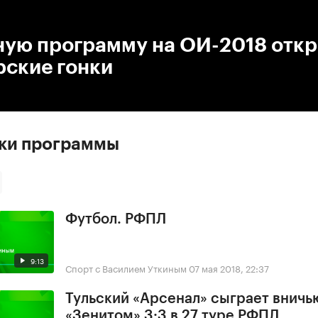
:00
/
00:00
ную программу на ОИ-2018 отк
рские гонки
ски программы
Футбол. РФПЛ
9:13
Спорт с Василием Уткиным
07 мая 2018, 22:37
Тульский «Арсенал» сыграет вничь
«Зенитом» 3:3 в 27 туре РФПЛ