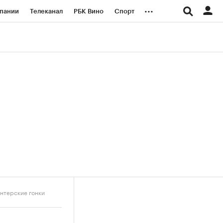
...
пании
Телеканал
РБК Вино
Спорт
ые проекты
Город
Стиль
Крипто
Спецпроекты СПб
логии и медиа
Финансы
нтерские гонки