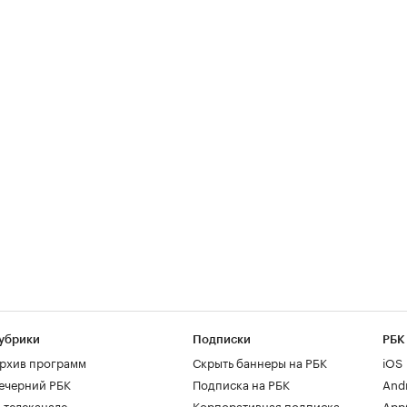
убрики
Подписки
РБК
рхив программ
Скрыть баннеры на РБК
iOS
ечерний РБК
Подписка на РБК
And
 телеканале
Корпоративная подписка
AppG