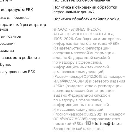
Политика в отношении обработки
гие продукты РБК
персональных данных
ако для бизнеса
Политика обработки файлов cookie
поративный регистратор
енов
© ООО «БИЗНЕСПРЕСС»,
АО «РОСБИЗНЕСКОНСАЛТИНГ»,
тинг сайтов
1995–2026
. Сообщения и материалы
.решения
информационного агентства «РБК»
(свидетельство о регистрации
комства
средства массовой информации
 знакомств podbor.ru
выдано Федеральной службой
по надзору в сфере связи,
 Курсы
информационных технологий
ла управления РБК
и массовых коммуникаций
(Роскомнадзор) 09.12.2015 за номером
ИА №ФС77-63848) и сетевого издания
«РБК» (свидетельство о регистрации
средства массовой информации
выдано Федеральной службой
по надзору в сфере связи,
информационных технологий
и массовых коммуникаций
(Роскомнадзор) 03.12.2021 за номером
ЭЛ №ФС77-82385) сопровождаются
пометкой «РБК».
letters@rbc.ru
18+
Владельцем сайта является