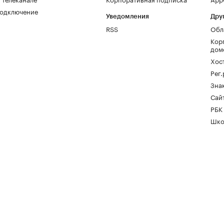
одключение
Уведомления
Дру
RSS
Обл
Кор
дом
Хос
Рег
Зна
Сайт
РБК
Шко