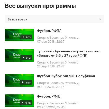
Все выпуски программы
За все время
Футбол. РФПЛ
Спорт с Василием Уткиным
9:13
07 мая 2018, 22:37
Тульский «Арсенал» сыграет вничью с
«Зенитом» 3:3 в 27 туре РФПЛ
9:12
Спорт с Василием Уткиным
23 апр 2018, 22:47
Футбол. Кубок Англии. Полуфинал
Спорт с Василием Уткиным
8:55
16 апр 2018, 22:47
Футбол. РФПЛ
Спорт с Василием Уткиным
9:08
09 апр 2018, 22:45