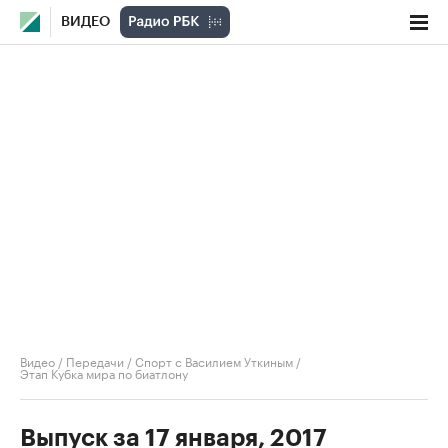
ВИДЕО
Видео
/
Передачи
/
Спорт с Василием Уткиным
/
Этап Кубка мира по биатлону
Выпуск за 17 января, 2017