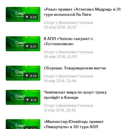
«Реал» примет «Атлетико Мадрид» в 31
туре испанской Ла Лиги
8:28
Спорт с Василием Уткиным
02 апр 2018, 22:47
В АПЛ «Челси» сыграет с
«Тоттенхэмом»
8:01
Спорт с Василием Уткиным
26 мар 2018, 22:50
Сборные. Товарищеские матчи
Спорт с Василием Уткиным
8:29
19 мар 2018, 22:48
Чемпионат мира по шорт-треку
пройдёт в Канаде
8:14
Спорт с Василием Уткиным
12 мар 2018, 22:45
«Манчестер Юнайтед» примет
«Ливерпуль» в 30 туре АПЛ