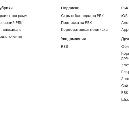
убрики
Подписки
РБК
рхив программ
Скрыть баннеры на РБК
iOS
ечерний РБК
Подписка на РБК
And
 телеканале
Корпоративная подписка
AppG
одключение
Уведомления
Дру
RSS
Обл
Кор
дом
Хос
Рег
Зна
Сайт
РБК
Шко