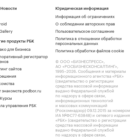
 Новости
Юридическая информация
Информация об ограничениях
roid
О соблюдении авторских прав
allery
Пользовательское соглашение
Политика в отношении обработки
гие продукты РБК
персональных данных
ако для бизнеса
Политика обработки файлов cookie
поративный регистратор
енов
© ООО «БИЗНЕСПРЕСС»,
АО «РОСБИЗНЕСКОНСАЛТИНГ»,
тинг сайтов
1995–2026
. Сообщения и материалы
.решения
информационного агентства «РБК»
(свидетельство о регистрации
комства
средства массовой информации
 знакомств podbor.ru
выдано Федеральной службой
по надзору в сфере связи,
 Курсы
информационных технологий
ла управления РБК
и массовых коммуникаций
(Роскомнадзор) 09.12.2015 за номером
ИА №ФС77-63848) и сетевого издания
«РБК» (свидетельство о регистрации
средства массовой информации
выдано Федеральной службой
по надзору в сфере связи,