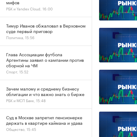
мифов
РБК и Yandex Cloud, 16:00
Тимур Иванов обжаловал в Верховном
суде первый приговор
Политика, 15:56
Глава Ассоциации футбола
Аргентины заявил о кампании против
сборной на ЧМ
Спорт, 15:52
Зачем малому и среднему бизнесу
облигации и что важно знать о бирже
РБК и МСП Банк, 15:48
Суд в Москве запретил пенсионерке
держать в квартире каймана и удава
Общество, 15:45