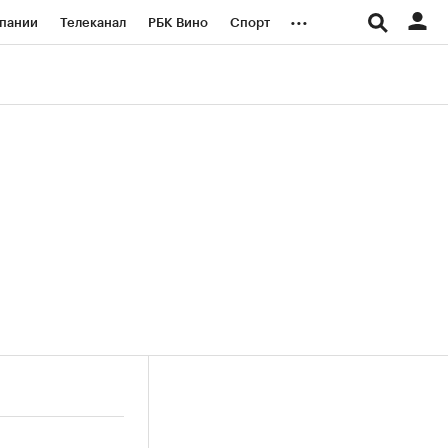
...
пании
Телеканал
РБК Вино
Спорт
ые проекты
Город
Стиль
Крипто
Спецпроекты СПб
логии и медиа
Финансы