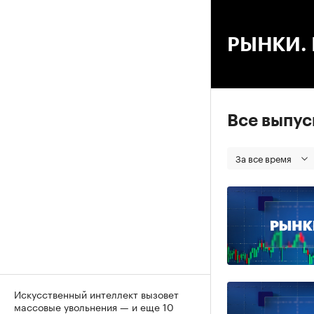
00
РЫНКИ. В
Все выпу
За все время
Искусственный интеллект вызовет
массовые увольнения — и еще 10