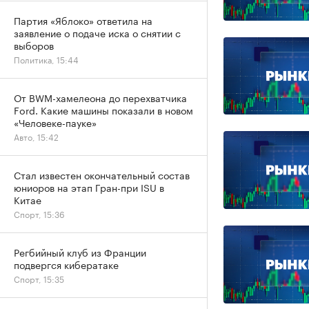
Партия «Яблоко» ответила на
заявление о подаче иска о снятии с
выборов
Политика, 15:44
От BWM-хамелеона до перехватчика
Ford. Какие машины показали в новом
«Человеке-пауке»
Авто, 15:42
Стал известен окончательный состав
юниоров на этап Гран-при ISU в
Китае
Спорт, 15:36
Регбийный клуб из Франции
подвергся кибератаке
Спорт, 15:35