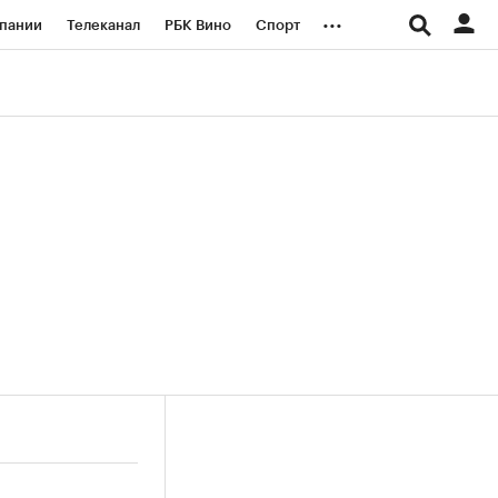
...
пании
Телеканал
РБК Вино
Спорт
ые проекты
Город
Стиль
Крипто
Спецпроекты СПб
логии и медиа
Финансы