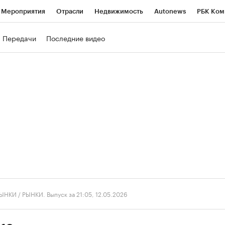
Мероприятия
Отрасли
Недвижимость
Autonews
РБК Ком
ние
РБК Курсы
РБК Life
Тренды
Визионеры
Национальн
Передачи
Последние видео
б
Исследования
Кредитные рейтинги
Франшизы
Газета
роверка контрагентов
Политика
Экономика
Бизнес
Техно
ЫНКИ
/
РЫНКИ. Выпуск за 21:05, 12.05.2026