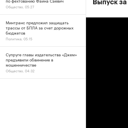
по фехтованию Фаина Саевич
Выпуск за
Общество, 05:27
Минтранс предложил защищать
трассы от БПЛА за счет дорожных
бюджетов
Политика, 05:15
Супруге главы издательства «Джем»
предъявили обвинение в
мошенничестве
Общество, 04:32