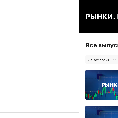
00
РЫНКИ. В
Все выпу
За все время