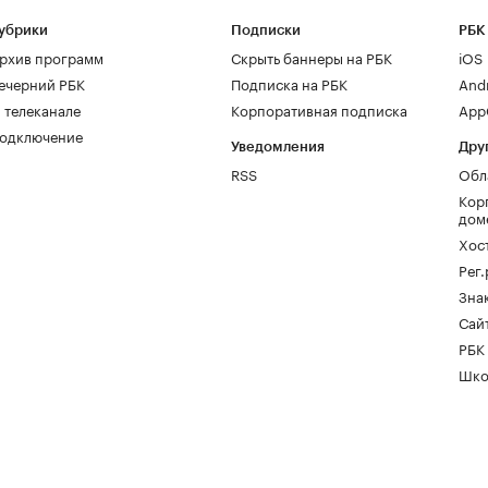
убрики
Подписки
РБК
рхив программ
Скрыть баннеры на РБК
iOS
ечерний РБК
Подписка на РБК
And
 телеканале
Корпоративная подписка
AppG
одключение
Уведомления
Дру
RSS
Обл
Кор
дом
Хос
Рег
Зна
Сайт
РБК
Шко