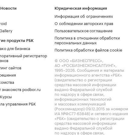
 Новости
Юридическая информация
Информация об ограничениях
roid
О соблюдении авторских прав
allery
Пользовательское соглашение
Политика в отношении обработки
гие продукты РБК
персональных данных
ако для бизнеса
Политика обработки файлов cookie
поративный регистратор
енов
© ООО «БИЗНЕСПРЕСС»,
АО «РОСБИЗНЕСКОНСАЛТИНГ»,
тинг сайтов
1995–2026
. Сообщения и материалы
.решения
информационного агентства «РБК»
(свидетельство о регистрации
комства
средства массовой информации
 знакомств podbor.ru
выдано Федеральной службой
по надзору в сфере связи,
 Курсы
информационных технологий
ла управления РБК
и массовых коммуникаций
(Роскомнадзор) 09.12.2015 за номером
ИА №ФС77-63848) и сетевого издания
«РБК» (свидетельство о регистрации
средства массовой информации
выдано Федеральной службой
по надзору в сфере связи,