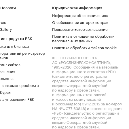
 Новости
Юридическая информация
Информация об ограничениях
roid
О соблюдении авторских прав
allery
Пользовательское соглашение
Политика в отношении обработки
гие продукты РБК
персональных данных
ако для бизнеса
Политика обработки файлов cookie
поративный регистратор
енов
© ООО «БИЗНЕСПРЕСС»,
АО «РОСБИЗНЕСКОНСАЛТИНГ»,
тинг сайтов
1995–2026
. Сообщения и материалы
.решения
информационного агентства «РБК»
(свидетельство о регистрации
комства
средства массовой информации
 знакомств podbor.ru
выдано Федеральной службой
по надзору в сфере связи,
 Курсы
информационных технологий
ла управления РБК
и массовых коммуникаций
(Роскомнадзор) 09.12.2015 за номером
ИА №ФС77-63848) и сетевого издания
«РБК» (свидетельство о регистрации
средства массовой информации
выдано Федеральной службой
по надзору в сфере связи,