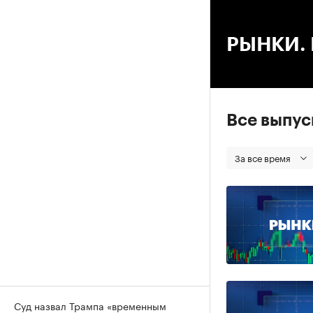
00
РЫНКИ. В
Все выпу
За все время
Суд назвал Трампа «временным