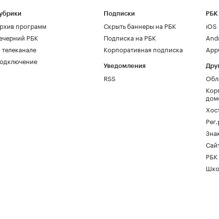
убрики
Подписки
РБК
рхив программ
Скрыть баннеры на РБК
iOS
ечерний РБК
Подписка на РБК
And
 телеканале
Корпоративная подписка
AppG
одключение
Уведомления
Дру
RSS
Обл
Кор
дом
Хос
Рег
Зна
Сайт
РБК
Шко