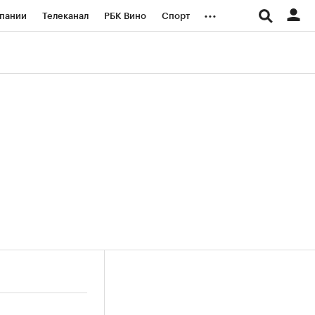
...
пании
Телеканал
РБК Вино
Спорт
ые проекты
Город
Стиль
Крипто
Спецпроекты СПб
логии и медиа
Финансы