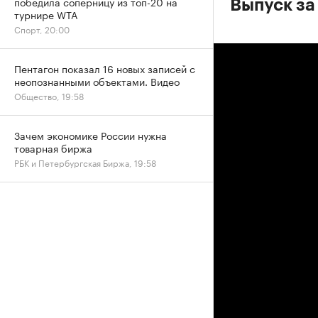
победила соперницу из топ-20 на
Выпуск за
турнире WTA
Спорт, 20:00
Пентагон показал 16 новых записей с
неопознанными объектами. Видео
Общество, 19:58
Зачем экономике России нужна
товарная биржа
РБК и Петербургская Биржа, 19:58