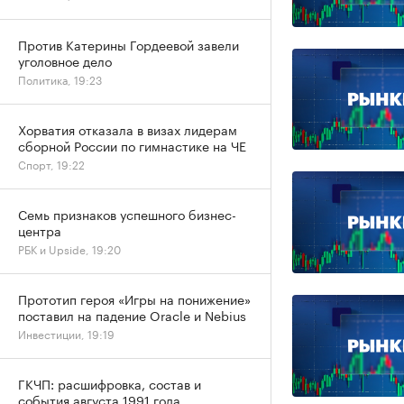
Против Катерины Гордеевой завели
уголовное дело
Политика, 19:23
Хорватия отказала в визах лидерам
сборной России по гимнастике на ЧЕ
Спорт, 19:22
Семь признаков успешного бизнес-
центра
РБК и Upside, 19:20
Прототип героя «Игры на понижение»
поставил на падение Oracle и Nebius
Инвестиции, 19:19
ГКЧП: расшифровка, состав и
события августа 1991 года