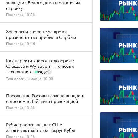
жильцом» Белого дома и остановил
стройку
Политика, 19:56
Зеленский впервые за время
президентства прибыл в Сербию
Политика, 19:46
Как перейти «порог недоверия»:
Слащева и Wylsacom — о новых
технологиях
РАДИО
Технологии и медиа, 19:38
Посольство России назвало инцидент
с дроном в Лейпциге провокацией
Политика, 19:38
Рубио рассказал, как США
затягивают «петлю» вокруг Кубы
Политика, 19:28