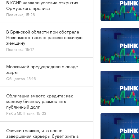
В КСИР назвали условие открытия
Ормузского пролива
Политика, 15:26
В Брянской области при обстреле
Новенького тяжело ранили пожилую
женщину
Политика, 15:17
Москвичей предупредили о спаде
жары
Общество, 15:16
Облигации вместо кредита: как
малому бизнесу разместить
публичный долг
РБК и МСП Банк, 15:03
Овечкин заявил, что после
завершения карьеры будет жить в