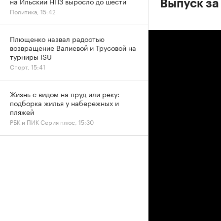
на Ильский НПЗ выросло до шести
Выпуск за
Политика, 15:42
Плющенко назвал радостью
возвращение Валиевой и Трусовой на
турниры ISU
Спорт, 15:41
Жизнь с видом на пруд или реку:
подборка жилья у набережных и
пляжей
РБК и ПИК Серия плюс, 15:30