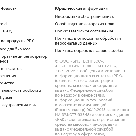
 Новости
Юридическая информация
Информация об ограничениях
roid
О соблюдении авторских прав
allery
Пользовательское соглашение
Политика в отношении обработки
гие продукты РБК
персональных данных
ако для бизнеса
Политика обработки файлов cookie
поративный регистратор
енов
© ООО «БИЗНЕСПРЕСС»,
АО «РОСБИЗНЕСКОНСАЛТИНГ»,
тинг сайтов
1995–2026
. Сообщения и материалы
.решения
информационного агентства «РБК»
(свидетельство о регистрации
комства
средства массовой информации
 знакомств podbor.ru
выдано Федеральной службой
по надзору в сфере связи,
 Курсы
информационных технологий
ла управления РБК
и массовых коммуникаций
(Роскомнадзор) 09.12.2015 за номером
ИА №ФС77-63848) и сетевого издания
«РБК» (свидетельство о регистрации
средства массовой информации
выдано Федеральной службой
по надзору в сфере связи,