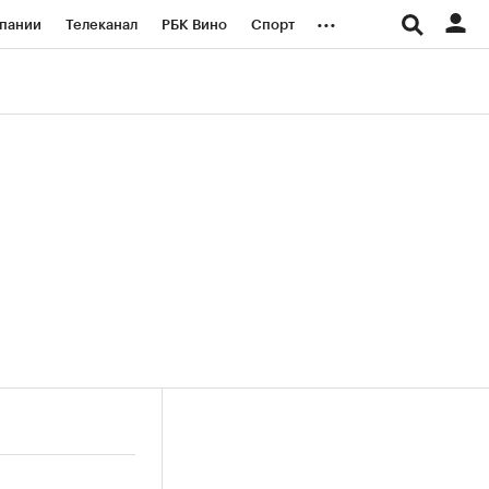
...
пании
Телеканал
РБК Вино
Спорт
ые проекты
Город
Стиль
Крипто
Спецпроекты СПб
логии и медиа
Финансы