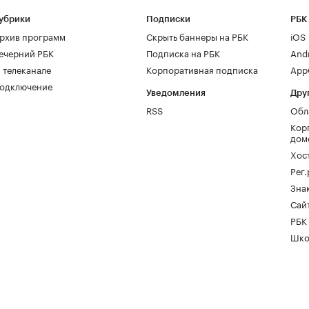
убрики
Подписки
РБК
рхив программ
Скрыть баннеры на РБК
iOS
ечерний РБК
Подписка на РБК
And
 телеканале
Корпоративная подписка
AppG
одключение
Уведомления
Дру
RSS
Обл
Кор
дом
Хос
Рег
Зна
Сайт
РБК
Шко