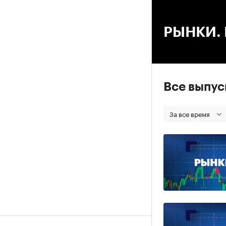
00
РЫНКИ. В
Все выпу
За все время