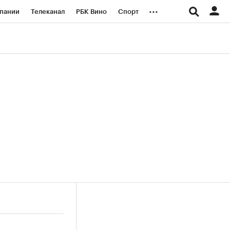
...
пании
Телеканал
РБК Вино
Спорт
ые проекты
Город
Стиль
Крипто
Спецпроекты СПб
логии и медиа
Финансы