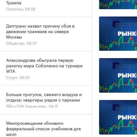
Трампа
Политика, 08:56
Дептранс назвал причину сбоя в
движении трамваев на севере
Москвы
Общество, 08:47
Александрова обыграла первую
ракетку мира Соболенко на турнире
WTA
Спорт, 08:30
Больше прогулок, свежего воздуха и
отдыха: квартиры рядом с парками
РБК и ПИК Серия плюс, 08:15
Минпросвещения обновило
федеральный список учебников для
школ