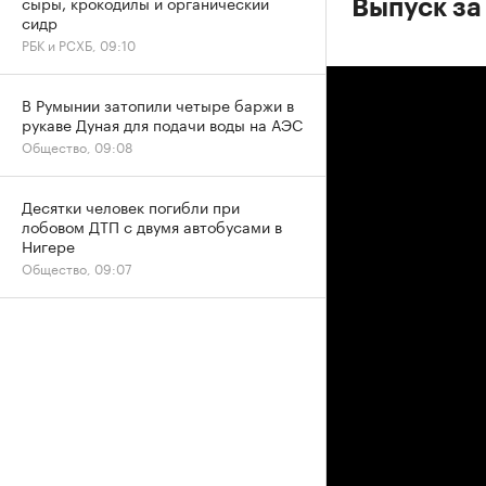
сыры, крокодилы и органический
Выпуск за
сидр
РБК и РСХБ, 09:10
В Румынии затопили четыре баржи в
рукаве Дуная для подачи воды на АЭС
Общество, 09:08
Десятки человек погибли при
лобовом ДТП с двумя автобусами в
Нигере
Общество, 09:07