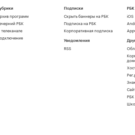
убрики
Подписки
РБК
рхив программ
Скрыть баннеры на РБК
iOS
ечерний РБК
Подписка на РБК
And
 телеканале
Корпоративная подписка
AppG
одключение
Уведомления
Дру
RSS
Обл
Кор
дом
Хос
Рег
Зна
Сайт
РБК
Шко