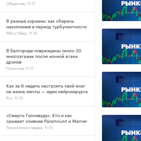
Общество, 11:17
В разные корзины: как сберечь
накопления в период турбулентности
РБК и Сбер, 11:15
В Белгороде повреждены около 30
многоэтажек после ночной атаки
дронов
Политика, 11:11
Как за 6 недель настроить свой мозг
на жизнь мечты — идеи нейрохирурга
Pro, 11:10
«Смерть Голливуда». Кто и как
срывает слияние Paramount и Warner
Технологии и медиа, 11:01