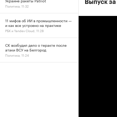
Украине ракеты Patriot
Выпуск за
Политика, 11:32
11 мифов об ИИ в промышленности —
и как все устроено на практике
РБК и Yandex Cloud, 11:28
СК возбудил дело о теракте после
атаки ВСУ на Белгород
Политика, 11:24