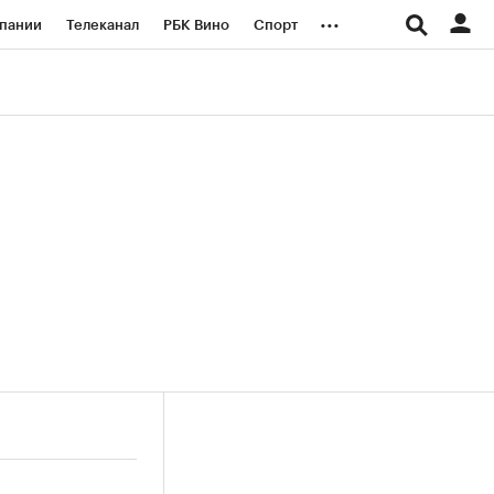
...
пании
Телеканал
РБК Вино
Спорт
ые проекты
Город
Стиль
Крипто
Спецпроекты СПб
логии и медиа
Финансы