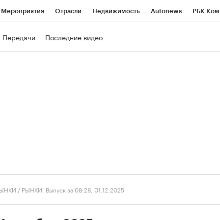
Мероприятия
Отрасли
Недвижимость
Autonews
РБК Ком
ние
РБК Курсы
РБК Life
Тренды
Визионеры
Национальн
Передачи
Последние видео
б
Исследования
Кредитные рейтинги
Франшизы
Газета
роверка контрагентов
Политика
Экономика
Бизнес
Техно
ЫНКИ
/
РЫНКИ. Выпуск за 08:28, 01.12.2025