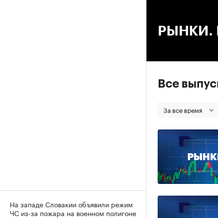
00
РЫНКИ. В
Все выпу
За все время
На западе Словакии объявили режим
ЧС из-за пожара на военном полигоне