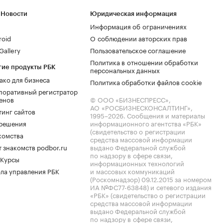
 Новости
Юридическая информация
Информация об ограничениях
roid
О соблюдении авторских прав
allery
Пользовательское соглашение
Политика в отношении обработки
гие продукты РБК
персональных данных
ако для бизнеса
Политика обработки файлов cookie
поративный регистратор
енов
© ООО «БИЗНЕСПРЕСС»,
АО «РОСБИЗНЕСКОНСАЛТИНГ»,
тинг сайтов
1995–2026
. Сообщения и материалы
.решения
информационного агентства «РБК»
(свидетельство о регистрации
комства
средства массовой информации
 знакомств podbor.ru
выдано Федеральной службой
по надзору в сфере связи,
 Курсы
информационных технологий
ла управления РБК
и массовых коммуникаций
(Роскомнадзор) 09.12.2015 за номером
ИА №ФС77-63848) и сетевого издания
«РБК» (свидетельство о регистрации
средства массовой информации
выдано Федеральной службой
по надзору в сфере связи,