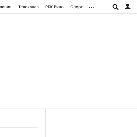
...
пании
Телеканал
РБК Вино
Спорт
ые проекты
Город
Стиль
Крипто
Спецпроекты СПб
логии и медиа
Финансы