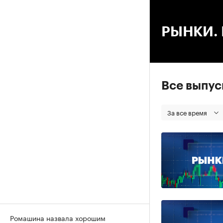
00
РЫНКИ. В
Все выпу
За все время
Ромашина назвала хорошим