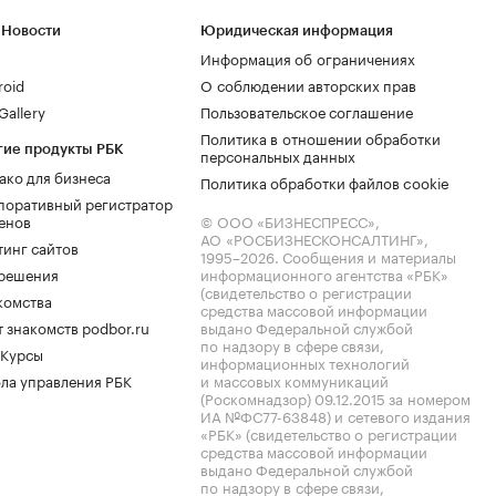
 Новости
Юридическая информация
Информация об ограничениях
roid
О соблюдении авторских прав
allery
Пользовательское соглашение
Политика в отношении обработки
гие продукты РБК
персональных данных
ако для бизнеса
Политика обработки файлов cookie
поративный регистратор
енов
© ООО «БИЗНЕСПРЕСС»,
АО «РОСБИЗНЕСКОНСАЛТИНГ»,
тинг сайтов
1995–2026
. Сообщения и материалы
.решения
информационного агентства «РБК»
(свидетельство о регистрации
комства
средства массовой информации
 знакомств podbor.ru
выдано Федеральной службой
по надзору в сфере связи,
 Курсы
информационных технологий
ла управления РБК
и массовых коммуникаций
(Роскомнадзор) 09.12.2015 за номером
ИА №ФС77-63848) и сетевого издания
«РБК» (свидетельство о регистрации
средства массовой информации
выдано Федеральной службой
по надзору в сфере связи,