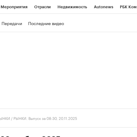
Мероприятия
Отрасли
Недвижимость
Autonews
РБК Ком
ние
РБК Курсы
РБК Life
Тренды
Визионеры
Национальн
Передачи
Последние видео
б
Исследования
Кредитные рейтинги
Франшизы
Газета
роверка контрагентов
Политика
Экономика
Бизнес
Техно
ЫНКИ
/
РЫНКИ. Выпуск за 08:30, 20.11.2025