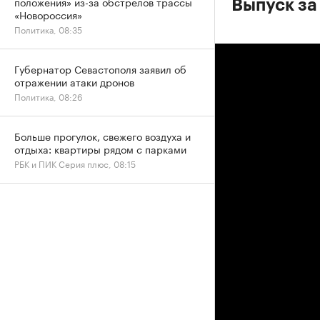
положения» из-за обстрелов трассы
Выпуск за
«Новороссия»
Политика, 08:35
Губернатор Севастополя заявил об
отражении атаки дронов
Политика, 08:26
Больше прогулок, свежего воздуха и
отдыха: квартиры рядом с парками
РБК и ПИК Серия плюс, 08:15