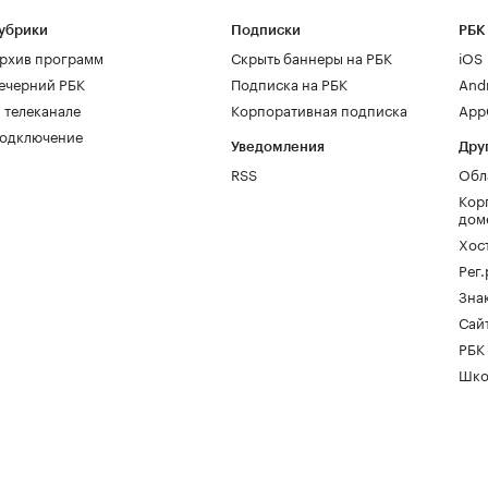
убрики
Подписки
РБК
рхив программ
Скрыть баннеры на РБК
iOS
ечерний РБК
Подписка на РБК
And
 телеканале
Корпоративная подписка
AppG
одключение
Уведомления
Дру
RSS
Обл
Кор
дом
Хос
Рег
Зна
Сайт
РБК
Шко