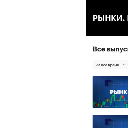
00
РЫНКИ. В
Все выпу
За все время