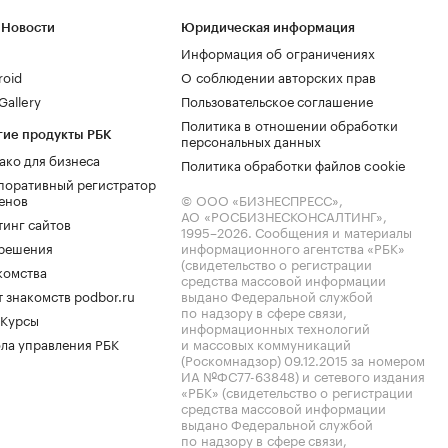
 Новости
Юридическая информация
Информация об ограничениях
roid
О соблюдении авторских прав
allery
Пользовательское соглашение
Политика в отношении обработки
гие продукты РБК
персональных данных
ако для бизнеса
Политика обработки файлов cookie
поративный регистратор
енов
© ООО «БИЗНЕСПРЕСС»,
АО «РОСБИЗНЕСКОНСАЛТИНГ»,
тинг сайтов
1995–2026
. Сообщения и материалы
.решения
информационного агентства «РБК»
(свидетельство о регистрации
комства
средства массовой информации
 знакомств podbor.ru
выдано Федеральной службой
по надзору в сфере связи,
 Курсы
информационных технологий
ла управления РБК
и массовых коммуникаций
(Роскомнадзор) 09.12.2015 за номером
ИА №ФС77-63848) и сетевого издания
«РБК» (свидетельство о регистрации
средства массовой информации
выдано Федеральной службой
по надзору в сфере связи,