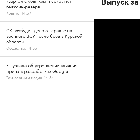
квартал с убытком и сократил
Выпуск за
биткоин-резерв
Крипто, 14:57
СК возбудил дело о теракте на
военного ВСУ после боев в Курской
области
Общество, 14:55
FT узнала об укреплении влияния
Брина в разработках Google
Технологии и медиа, 14:54