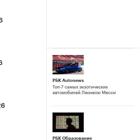
6
6
РБК Autonews
Топ-7 самых экзотических
автомобилей Лионелю Месси
26
РБК Образование