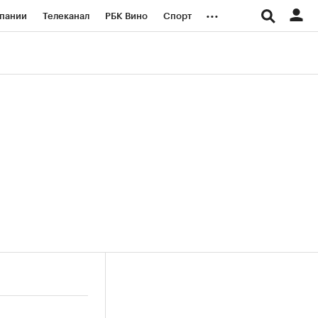
...
пании
Телеканал
РБК Вино
Спорт
ые проекты
Город
Стиль
Крипто
Спецпроекты СПб
логии и медиа
Финансы