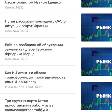
баскетболистом Иваном Едешко
Спорт, 14:35
Путин рассказал президенту ОАЭ о
ситуации вокруг Украины
Политика, 14:34
Politico сообщило об обсуждении
замены канцлера Германии
Фридриха Мерца
Политика, 14:31
Как ИИ-агенты и облако
трансформируют промышленность:
опыт «Норникеля»
РБК и Yandex Cloud, 14:23
Три крупных порта Китая
приостановили работу из-за
надвигающегося тайфуна