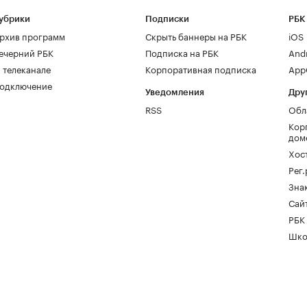
убрики
Подписки
РБК
рхив программ
Скрыть баннеры на РБК
iOS
ечерний РБК
Подписка на РБК
And
 телеканале
Корпоративная подписка
AppG
одключение
Уведомления
Дру
RSS
Обл
Кор
дом
Хос
Рег
Зна
Сайт
РБК
Шко