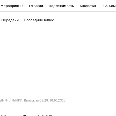
Мероприятия
Отрасли
Недвижимость
Autonews
РБК Ком
ние
РБК Курсы
РБК Life
Тренды
Визионеры
Национальн
Передачи
Последние видео
б
Исследования
Кредитные рейтинги
Франшизы
Газета
роверка контрагентов
Политика
Экономика
Бизнес
Техно
ЫНКИ
/
РЫНКИ. Выпуск за 08:28, 16.10.2025