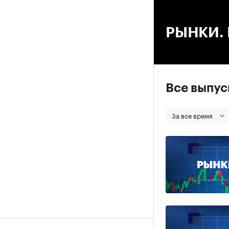
00
РЫНКИ. В
Все выпу
За все время