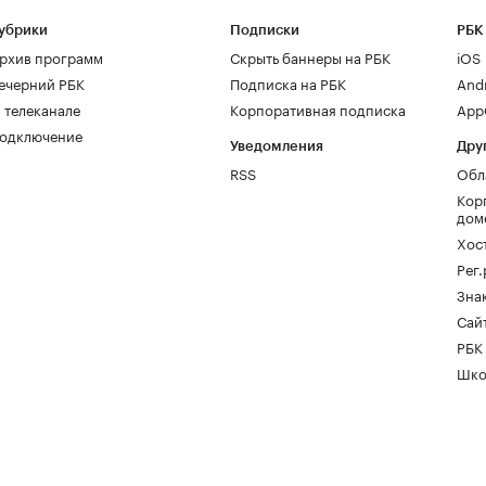
убрики
Подписки
РБК
рхив программ
Скрыть баннеры на РБК
iOS
ечерний РБК
Подписка на РБК
And
 телеканале
Корпоративная подписка
AppG
одключение
Уведомления
Дру
RSS
Обл
Кор
дом
Хос
Рег
Зна
Сайт
РБК
Шко