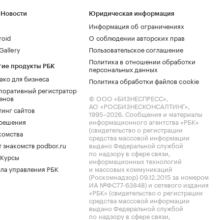
 Новости
Юридическая информация
Информация об ограничениях
roid
О соблюдении авторских прав
allery
Пользовательское соглашение
Политика в отношении обработки
гие продукты РБК
персональных данных
ако для бизнеса
Политика обработки файлов cookie
поративный регистратор
енов
© ООО «БИЗНЕСПРЕСС»,
АО «РОСБИЗНЕСКОНСАЛТИНГ»,
тинг сайтов
1995–2026
. Сообщения и материалы
.решения
информационного агентства «РБК»
(свидетельство о регистрации
комства
средства массовой информации
 знакомств podbor.ru
выдано Федеральной службой
по надзору в сфере связи,
 Курсы
информационных технологий
ла управления РБК
и массовых коммуникаций
(Роскомнадзор) 09.12.2015 за номером
ИА №ФС77-63848) и сетевого издания
«РБК» (свидетельство о регистрации
средства массовой информации
выдано Федеральной службой
по надзору в сфере связи,