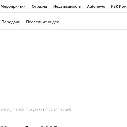
Мероприятия
Отрасли
Недвижимость
Autonews
РБК Ком
ние
РБК Курсы
РБК Life
Тренды
Визионеры
Национальн
Передачи
Последние видео
б
Исследования
Кредитные рейтинги
Франшизы
Газета
роверка контрагентов
Политика
Экономика
Бизнес
Техно
ЫНКИ
/
РЫНКИ. Выпуск за 08:27, 13.10.2025