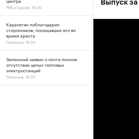
центра
Выпуск за
РБК и Upside, 19:20
Карапетян поблагодарил
сторонников, посещавших его во
время ареста
Политика, 19:20
Зеленский заявил о почти полном
отсутствии целых тепловых
электростанций
Политика, 19:07