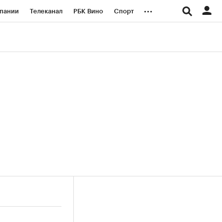
...
пании
Телеканал
РБК Вино
Спорт
ые проекты
Город
Стиль
Крипто
Спецпроекты СПб
логии и медиа
Финансы