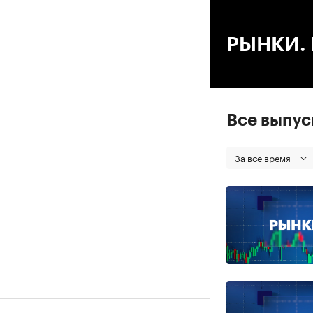
00
РЫНКИ. В
Все выпу
За все время