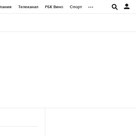
...
пании
Телеканал
РБК Вино
Спорт
ые проекты
Город
Стиль
Крипто
Спецпроекты СПб
логии и медиа
Финансы