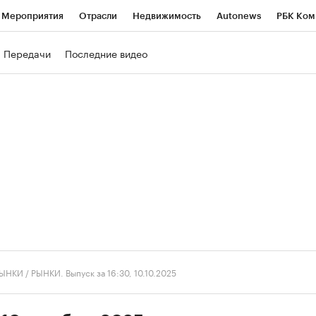
Мероприятия
Отрасли
Недвижимость
Autonews
РБК Ком
ние
РБК Курсы
РБК Life
Тренды
Визионеры
Национальн
Передачи
Последние видео
б
Исследования
Кредитные рейтинги
Франшизы
Газета
роверка контрагентов
Политика
Экономика
Бизнес
Техно
ЫНКИ
/
РЫНКИ. Выпуск за 16:30, 10.10.2025