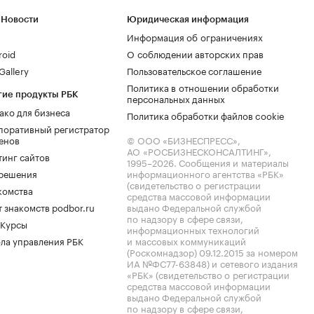
 Новости
Юридическая информация
Информация об ограничениях
roid
О соблюдении авторских прав
allery
Пользовательское соглашение
Политика в отношении обработки
гие продукты РБК
персональных данных
ако для бизнеса
Политика обработки файлов cookie
поративный регистратор
енов
© ООО «БИЗНЕСПРЕСС»,
АО «РОСБИЗНЕСКОНСАЛТИНГ»,
тинг сайтов
1995–2026
. Сообщения и материалы
.решения
информационного агентства «РБК»
(свидетельство о регистрации
комства
средства массовой информации
 знакомств podbor.ru
выдано Федеральной службой
по надзору в сфере связи,
 Курсы
информационных технологий
ла управления РБК
и массовых коммуникаций
(Роскомнадзор) 09.12.2015 за номером
ИА №ФС77-63848) и сетевого издания
«РБК» (свидетельство о регистрации
средства массовой информации
выдано Федеральной службой
по надзору в сфере связи,