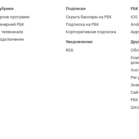
убрики
Подписки
РБК
рхив программ
Скрыть баннеры на РБК
iOS
ечерний РБК
Подписка на РБК
And
 телеканале
Корпоративная подписка
AppG
одключение
Уведомления
Дру
RSS
Обл
Кор
дом
Хос
Рег
Зна
Сайт
РБК
Шко