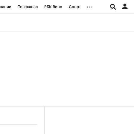
...
пании
Телеканал
РБК Вино
Спорт
ые проекты
Город
Стиль
Крипто
Спецпроекты СПб
логии и медиа
Финансы