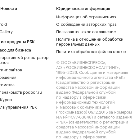
 Новости
Юридическая информация
Информация об ограничениях
roid
О соблюдении авторских прав
allery
Пользовательское соглашение
Политика в отношении обработки
гие продукты РБК
персональных данных
ако для бизнеса
Политика обработки файлов cookie
поративный регистратор
енов
© ООО «БИЗНЕСПРЕСС»,
АО «РОСБИЗНЕСКОНСАЛТИНГ»,
тинг сайтов
1995–2026
. Сообщения и материалы
.решения
информационного агентства «РБК»
(свидетельство о регистрации
комства
средства массовой информации
 знакомств podbor.ru
выдано Федеральной службой
по надзору в сфере связи,
 Курсы
информационных технологий
ла управления РБК
и массовых коммуникаций
(Роскомнадзор) 09.12.2015 за номером
ИА №ФС77-63848) и сетевого издания
«РБК» (свидетельство о регистрации
средства массовой информации
выдано Федеральной службой
по надзору в сфере связи,