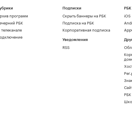
убрики
Подписки
РБК
рхив программ
Скрыть баннеры на РБК
iOS
ечерний РБК
Подписка на РБК
And
 телеканале
Корпоративная подписка
AppG
одключение
Уведомления
Дру
RSS
Обл
Кор
дом
Хос
Рег
Зна
Сайт
РБК
Шко