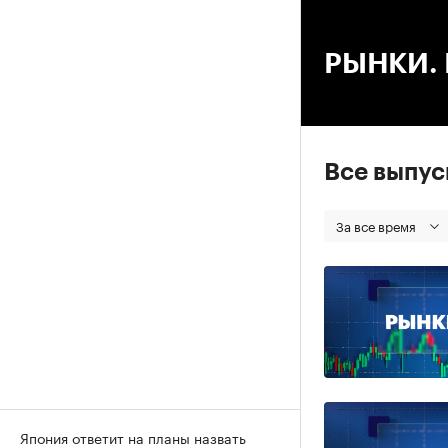
00
РЫНКИ. В
Все выпу
За все время
Япония ответит на планы назвать