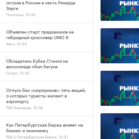
остров в России в честь Рихарда
Зорге
Политика, 10:46
Объявлен старт предзаказов на
гибридный кроссовер UMO 8
Авто, 10:44
Обладатель Кубка Стэнли на
велосипеде сбил бегуна
Спорт, 10:42
Отпуск без «сюрпризов»: пять вещей,
о которых туристы жалеют в
аэропорту
РБК Компании, 10:38
Как Петербургская биржа влияет на
бизнес и экономику
РБК и Петербургская Биржа, 10:37