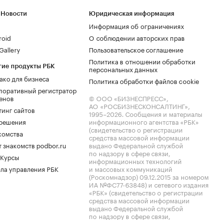
 Новости
Юридическая информация
Информация об ограничениях
roid
О соблюдении авторских прав
allery
Пользовательское соглашение
Политика в отношении обработки
гие продукты РБК
персональных данных
ако для бизнеса
Политика обработки файлов cookie
поративный регистратор
енов
© ООО «БИЗНЕСПРЕСС»,
АО «РОСБИЗНЕСКОНСАЛТИНГ»,
тинг сайтов
1995–2026
. Сообщения и материалы
.решения
информационного агентства «РБК»
(свидетельство о регистрации
комства
средства массовой информации
 знакомств podbor.ru
выдано Федеральной службой
по надзору в сфере связи,
 Курсы
информационных технологий
ла управления РБК
и массовых коммуникаций
(Роскомнадзор) 09.12.2015 за номером
ИА №ФС77-63848) и сетевого издания
«РБК» (свидетельство о регистрации
средства массовой информации
выдано Федеральной службой
по надзору в сфере связи,