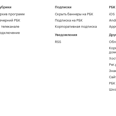
убрики
Подписки
РБК
рхив программ
Скрыть баннеры на РБК
iOS
ечерний РБК
Подписка на РБК
And
 телеканале
Корпоративная подписка
AppG
одключение
Уведомления
Дру
RSS
Обл
Кор
дом
Хос
Рег
Зна
Сайт
РБК
Шко