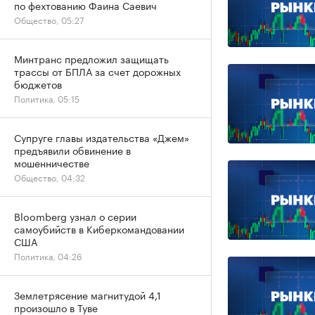
по фехтованию Фаина Саевич
Общество, 05:27
Минтранс предложил защищать
трассы от БПЛА за счет дорожных
бюджетов
Политика, 05:15
Супруге главы издательства «Джем»
предъявили обвинение в
мошенничестве
Общество, 04:32
Bloomberg узнал о серии
самоубийств в Киберкомандовании
США
Политика, 04:26
Землетрясение магнитудой 4,1
произошло в Туве