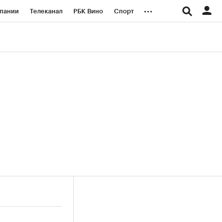
...
пании
Телеканал
РБК Вино
Спорт
ые проекты
Город
Стиль
Крипто
Спецпроекты СПб
логии и медиа
Финансы