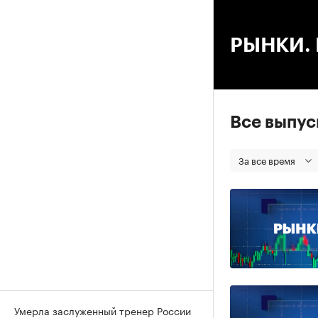
00
РЫНКИ. В
Все выпу
За все время
Умерла заслуженный тренер России