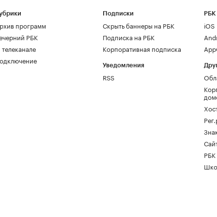
убрики
Подписки
РБК
рхив программ
Скрыть баннеры на РБК
iOS
ечерний РБК
Подписка на РБК
And
 телеканале
Корпоративная подписка
AppG
одключение
Уведомления
Дру
RSS
Обл
Кор
дом
Хос
Рег
Зна
Сайт
РБК
Шко