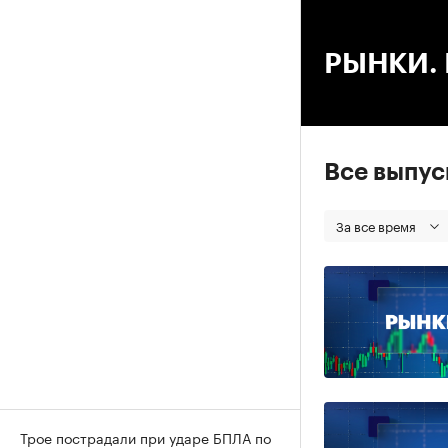
00
РЫНКИ. В
Все выпу
За все время
Трое пострадали при ударе БПЛА по