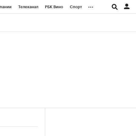
...
пании
Телеканал
РБК Вино
Спорт
ые проекты
Город
Стиль
Крипто
Спецпроекты СПб
логии и медиа
Финансы