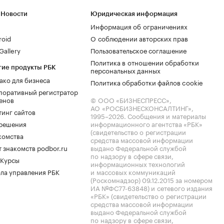
 Новости
Юридическая информация
Информация об ограничениях
roid
О соблюдении авторских прав
allery
Пользовательское соглашение
Политика в отношении обработки
гие продукты РБК
персональных данных
ако для бизнеса
Политика обработки файлов cookie
поративный регистратор
енов
© ООО «БИЗНЕСПРЕСС»,
АО «РОСБИЗНЕСКОНСАЛТИНГ»,
тинг сайтов
1995–2026
. Сообщения и материалы
.решения
информационного агентства «РБК»
(свидетельство о регистрации
комства
средства массовой информации
 знакомств podbor.ru
выдано Федеральной службой
по надзору в сфере связи,
 Курсы
информационных технологий
ла управления РБК
и массовых коммуникаций
(Роскомнадзор) 09.12.2015 за номером
ИА №ФС77-63848) и сетевого издания
«РБК» (свидетельство о регистрации
средства массовой информации
выдано Федеральной службой
по надзору в сфере связи,