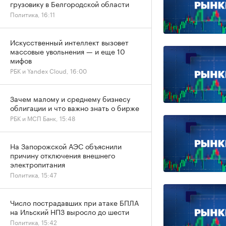
грузовику в Белгородской области
Политика, 16:11
Искусственный интеллект вызовет
массовые увольнения — и еще 10
мифов
РБК и Yandex Cloud, 16:00
Зачем малому и среднему бизнесу
облигации и что важно знать о бирже
РБК и МСП Банк, 15:48
На Запорожской АЭС объяснили
причину отключения внешнего
электропитания
Политика, 15:47
Число пострадавших при атаке БПЛА
на Ильский НПЗ выросло до шести
Политика, 15:42