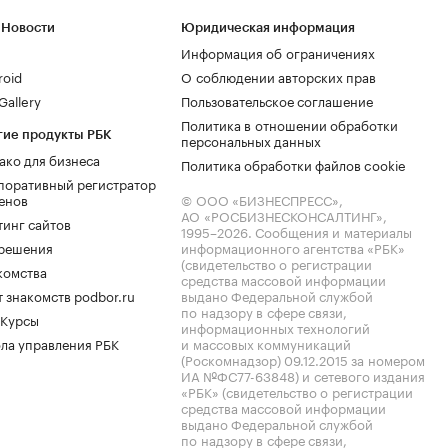
 Новости
Юридическая информация
Информация об ограничениях
roid
О соблюдении авторских прав
allery
Пользовательское соглашение
Политика в отношении обработки
гие продукты РБК
персональных данных
ако для бизнеса
Политика обработки файлов cookie
поративный регистратор
енов
© ООО «БИЗНЕСПРЕСС»,
АО «РОСБИЗНЕСКОНСАЛТИНГ»,
тинг сайтов
1995–2026
. Сообщения и материалы
.решения
информационного агентства «РБК»
(свидетельство о регистрации
комства
средства массовой информации
 знакомств podbor.ru
выдано Федеральной службой
по надзору в сфере связи,
 Курсы
информационных технологий
ла управления РБК
и массовых коммуникаций
(Роскомнадзор) 09.12.2015 за номером
ИА №ФС77-63848) и сетевого издания
«РБК» (свидетельство о регистрации
средства массовой информации
выдано Федеральной службой
по надзору в сфере связи,