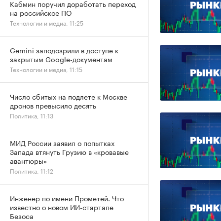
Кабмин поручил доработать переход
на российское ПО
Технологии и медиа, 11:25
Gemini заподозрили в доступе к
закрытым Google-документам
Технологии и медиа, 11:15
Число сбитых на подлете к Москве
дронов превысило десять
Политика, 11:13
МИД России заявил о попытках
Запада втянуть Грузию в «кровавые
авантюры»
Политика, 11:12
Инженер по имени Прометей. Что
известно о новом ИИ-стартапе
Безоса