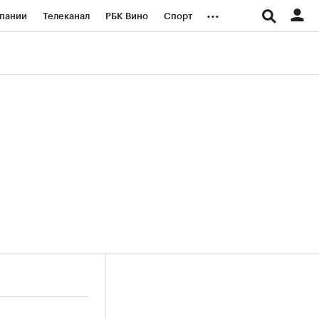
...
пании
Телеканал
РБК Вино
Спорт
ые проекты
Город
Стиль
Крипто
Спецпроекты СПб
логии и медиа
Финансы