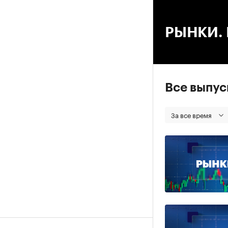
00
РЫНКИ. В
Все выпу
За все время