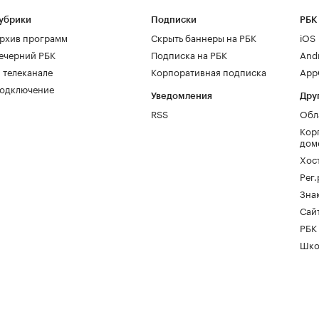
убрики
Подписки
РБК
рхив программ
Скрыть баннеры на РБК
iOS
ечерний РБК
Подписка на РБК
And
 телеканале
Корпоративная подписка
AppG
одключение
Уведомления
Дру
RSS
Обл
Кор
дом
Хос
Рег
Зна
Сайт
РБК
Шко