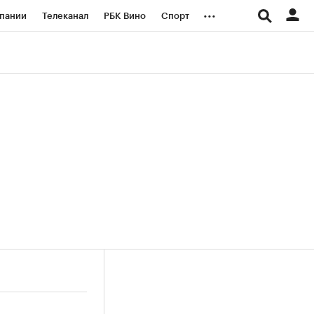
...
пании
Телеканал
РБК Вино
Спорт
ые проекты
Город
Стиль
Крипто
Спецпроекты СПб
логии и медиа
Финансы