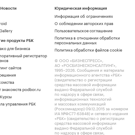
 Новости
Юридическая информация
Информация об ограничениях
roid
О соблюдении авторских прав
allery
Пользовательское соглашение
Политика в отношении обработки
гие продукты РБК
персональных данных
ако для бизнеса
Политика обработки файлов cookie
поративный регистратор
енов
© ООО «БИЗНЕСПРЕСС»,
АО «РОСБИЗНЕСКОНСАЛТИНГ»,
тинг сайтов
1995–2026
. Сообщения и материалы
.решения
информационного агентства «РБК»
(свидетельство о регистрации
комства
средства массовой информации
 знакомств podbor.ru
выдано Федеральной службой
по надзору в сфере связи,
 Курсы
информационных технологий
ла управления РБК
и массовых коммуникаций
(Роскомнадзор) 09.12.2015 за номером
ИА №ФС77-63848) и сетевого издания
«РБК» (свидетельство о регистрации
средства массовой информации
выдано Федеральной службой
по надзору в сфере связи,