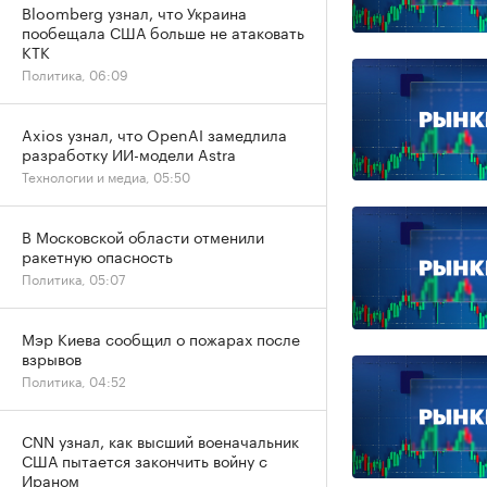
Bloomberg узнал, что Украина
пообещала США больше не атаковать
КТК
Политика, 06:09
Axios узнал, что OpenAI замедлила
разработку ИИ-модели Astra
Технологии и медиа, 05:50
В Московской области отменили
ракетную опасность
Политика, 05:07
Мэр Киева сообщил о пожарах после
взрывов
Политика, 04:52
CNN узнал, как высший военачальник
США пытается закончить войну с
Ираном