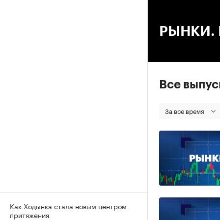
00
РЫНКИ. В
Все выпу
За все время
Как Ходынка стала новым центром
притяжения