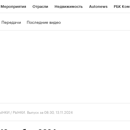
Мероприятия
Отрасли
Недвижимость
Autonews
РБК Ком
ние
РБК Курсы
РБК Life
Тренды
Визионеры
Национальн
Передачи
Последние видео
б
Исследования
Кредитные рейтинги
Франшизы
Газета
роверка контрагентов
Политика
Экономика
Бизнес
Техно
ЫНКИ
/
РЫНКИ. Выпуск за 08:30, 13.11.2024