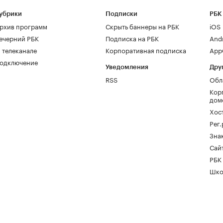
убрики
Подписки
РБК
рхив программ
Скрыть баннеры на РБК
iOS
ечерний РБК
Подписка на РБК
And
 телеканале
Корпоративная подписка
AppG
одключение
Уведомления
Дру
RSS
Обл
Кор
дом
Хос
Рег
Зна
Сайт
РБК
Шко