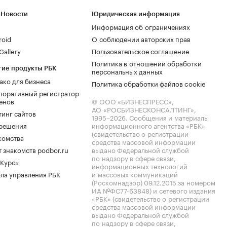
 Новости
Юридическая информация
Информация об ограничениях
roid
О соблюдении авторских прав
allery
Пользовательское соглашение
Политика в отношении обработки
гие продукты РБК
персональных данных
ако для бизнеса
Политика обработки файлов cookie
поративный регистратор
енов
© ООО «БИЗНЕСПРЕСС»,
АО «РОСБИЗНЕСКОНСАЛТИНГ»,
тинг сайтов
1995–2026
. Сообщения и материалы
.решения
информационного агентства «РБК»
(свидетельство о регистрации
комства
средства массовой информации
 знакомств podbor.ru
выдано Федеральной службой
по надзору в сфере связи,
 Курсы
информационных технологий
ла управления РБК
и массовых коммуникаций
(Роскомнадзор) 09.12.2015 за номером
ИА №ФС77-63848) и сетевого издания
«РБК» (свидетельство о регистрации
средства массовой информации
выдано Федеральной службой
по надзору в сфере связи,