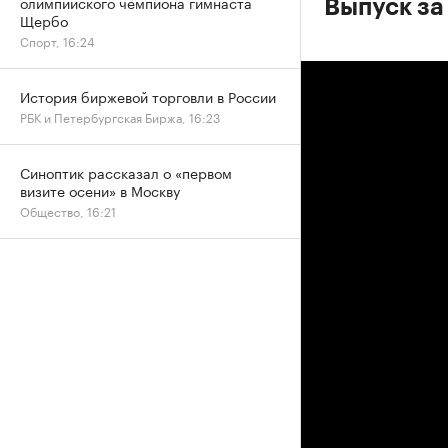
олимпийского чемпиона гимнаста
Выпуск за
Щербо
Спорт, 16:24
История биржевой торговли в России
РБК и Петербургская Биржа, 16:23
Синоптик рассказал о «первом
визите осени» в Москву
Общество, 16:21