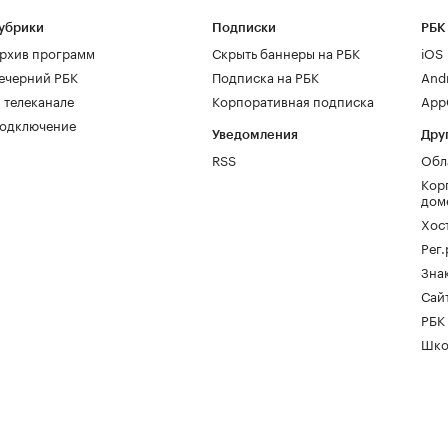
убрики
Подписки
РБК
рхив программ
Скрыть баннеры на РБК
iOS
ечерний РБК
Подписка на РБК
And
 телеканале
Корпоративная подписка
AppG
одключение
Уведомления
Дру
RSS
Обл
Кор
дом
Хос
Рег
Зна
Сайт
РБК
Шко