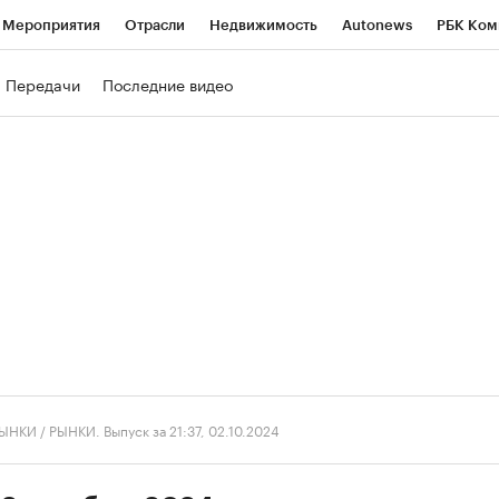
Мероприятия
Отрасли
Недвижимость
Autonews
РБК Ком
ние
РБК Курсы
РБК Life
Тренды
Визионеры
Национальн
Передачи
Последние видео
б
Исследования
Кредитные рейтинги
Франшизы
Газета
роверка контрагентов
Политика
Экономика
Бизнес
Техно
ЫНКИ
/
РЫНКИ. Выпуск за 21:37, 02.10.2024