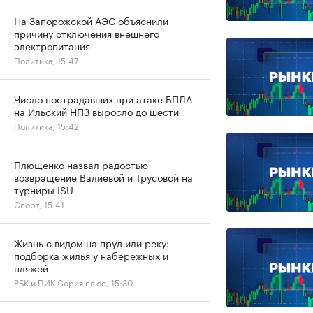
На Запорожской АЭС объяснили
причину отключения внешнего
электропитания
Политика, 15:47
Число пострадавших при атаке БПЛА
на Ильский НПЗ выросло до шести
Политика, 15:42
Плющенко назвал радостью
возвращение Валиевой и Трусовой на
турниры ISU
Спорт, 15:41
Жизнь с видом на пруд или реку:
подборка жилья у набережных и
пляжей
РБК и ПИК Серия плюс, 15:30