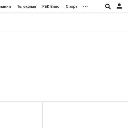
...
пании
Телеканал
РБК Вино
Спорт
ые проекты
Город
Стиль
Крипто
Спецпроекты СПб
логии и медиа
Финансы