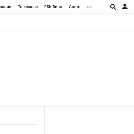
...
пании
Телеканал
РБК Вино
Спорт
ые проекты
Город
Стиль
Крипто
Спецпроекты СПб
логии и медиа
Финансы