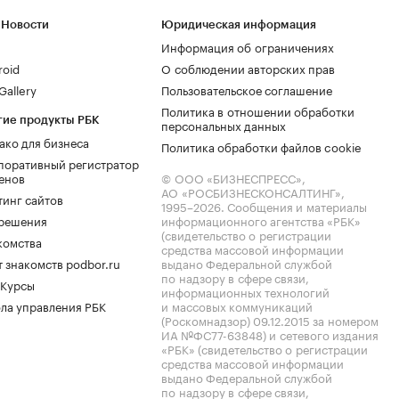
 Новости
Юридическая информация
Информация об ограничениях
roid
О соблюдении авторских прав
allery
Пользовательское соглашение
Политика в отношении обработки
гие продукты РБК
персональных данных
ако для бизнеса
Политика обработки файлов cookie
поративный регистратор
енов
© ООО «БИЗНЕСПРЕСС»,
АО «РОСБИЗНЕСКОНСАЛТИНГ»,
тинг сайтов
1995–2026
. Сообщения и материалы
.решения
информационного агентства «РБК»
(свидетельство о регистрации
комства
средства массовой информации
 знакомств podbor.ru
выдано Федеральной службой
по надзору в сфере связи,
 Курсы
информационных технологий
ла управления РБК
и массовых коммуникаций
(Роскомнадзор) 09.12.2015 за номером
ИА №ФС77-63848) и сетевого издания
«РБК» (свидетельство о регистрации
средства массовой информации
выдано Федеральной службой
по надзору в сфере связи,