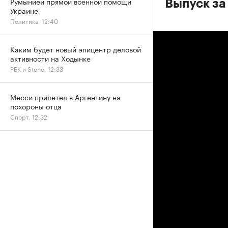
Румынией прямой военной помощи
Выпуск за
Украине
Политика, 12:40
Каким будет новый эпицентр деловой
активности на Ходынке
РБК и Stone, 12:33
Месси прилетел в Аргентину на
похороны отца
Спорт, 12:32