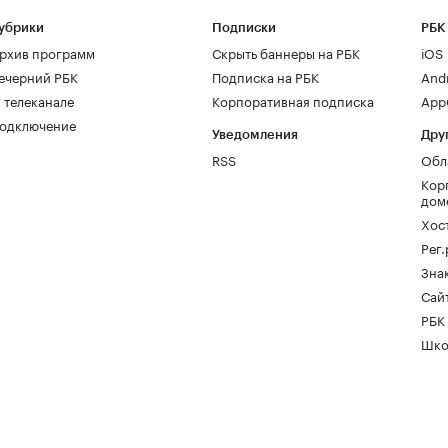
убрики
Подписки
РБК
рхив программ
Скрыть баннеры на РБК
iOS
ечерний РБК
Подписка на РБК
And
 телеканале
Корпоративная подписка
AppG
одключение
Уведомления
Дру
RSS
Обл
Кор
дом
Хос
Рег
Зна
Сайт
РБК
Шко