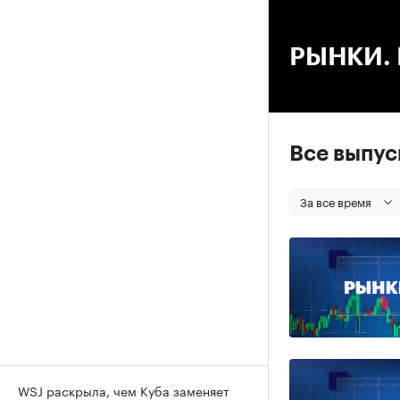
00
РЫНКИ. В
Все выпу
За все время
WSJ раскрыла, чем Куба заменяет