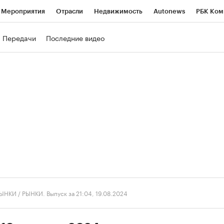
Мероприятия
Отрасли
Недвижимость
Autonews
РБК Ком
ние
РБК Курсы
РБК Life
Тренды
Визионеры
Национальн
Передачи
Последние видео
б
Исследования
Кредитные рейтинги
Франшизы
Газета
роверка контрагентов
Политика
Экономика
Бизнес
Техно
ЫНКИ
/
РЫНКИ. Выпуск за 21:04, 19.08.2024