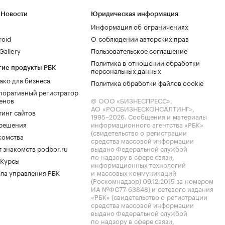
 Новости
Юридическая информация
Информация об ограничениях
roid
О соблюдении авторских прав
allery
Пользовательское соглашение
Политика в отношении обработки
гие продукты РБК
персональных данных
ако для бизнеса
Политика обработки файлов cookie
поративный регистратор
енов
© ООО «БИЗНЕСПРЕСС»,
АО «РОСБИЗНЕСКОНСАЛТИНГ»,
тинг сайтов
1995–2026
. Сообщения и материалы
.решения
информационного агентства «РБК»
(свидетельство о регистрации
комства
средства массовой информации
 знакомств podbor.ru
выдано Федеральной службой
по надзору в сфере связи,
 Курсы
информационных технологий
ла управления РБК
и массовых коммуникаций
(Роскомнадзор) 09.12.2015 за номером
ИА №ФС77-63848) и сетевого издания
«РБК» (свидетельство о регистрации
средства массовой информации
выдано Федеральной службой
по надзору в сфере связи,