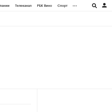
...
пании
Телеканал
РБК Вино
Спорт
ые проекты
Город
Стиль
Крипто
Спецпроекты СПб
логии и медиа
Финансы