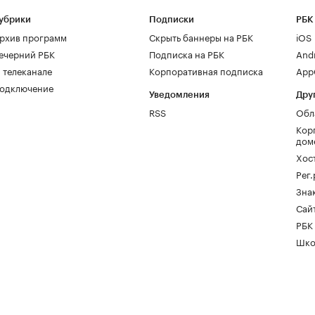
убрики
Подписки
РБК
рхив программ
Скрыть баннеры на РБК
iOS
ечерний РБК
Подписка на РБК
And
 телеканале
Корпоративная подписка
AppG
одключение
Уведомления
Дру
RSS
Обл
Кор
дом
Хос
Рег
Зна
Сайт
РБК
Шко