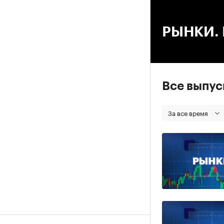
00
РЫНКИ. В
Все выпу
За все время