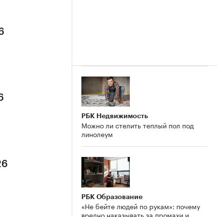
6
6
РБК Недвижимость
Можно ли стелить теплый пол под
линолеум
26
РБК Образование
«Не бейте людей по рукам»: почему
вредно наказывать за промахи и