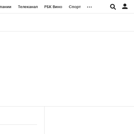
...
пании
Телеканал
РБК Вино
Спорт
ые проекты
Город
Стиль
Крипто
Спецпроекты СПб
логии и медиа
Финансы