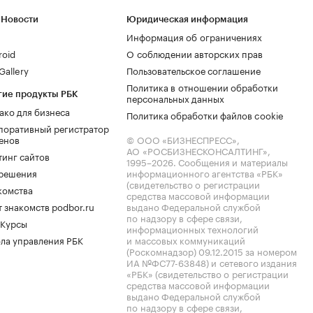
 Новости
Юридическая информация
Информация об ограничениях
roid
О соблюдении авторских прав
allery
Пользовательское соглашение
Политика в отношении обработки
гие продукты РБК
персональных данных
ако для бизнеса
Политика обработки файлов cookie
поративный регистратор
енов
© ООО «БИЗНЕСПРЕСС»,
АО «РОСБИЗНЕСКОНСАЛТИНГ»,
тинг сайтов
1995–2026
. Сообщения и материалы
.решения
информационного агентства «РБК»
(свидетельство о регистрации
комства
средства массовой информации
 знакомств podbor.ru
выдано Федеральной службой
по надзору в сфере связи,
 Курсы
информационных технологий
ла управления РБК
и массовых коммуникаций
(Роскомнадзор) 09.12.2015 за номером
ИА №ФС77-63848) и сетевого издания
«РБК» (свидетельство о регистрации
средства массовой информации
выдано Федеральной службой
по надзору в сфере связи,