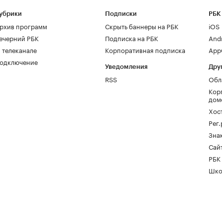
убрики
Подписки
РБК
рхив программ
Скрыть баннеры на РБК
iOS
ечерний РБК
Подписка на РБК
And
 телеканале
Корпоративная подписка
AppG
одключение
Уведомления
Дру
RSS
Обл
Кор
дом
Хос
Рег
Зна
Сайт
РБК
Шко