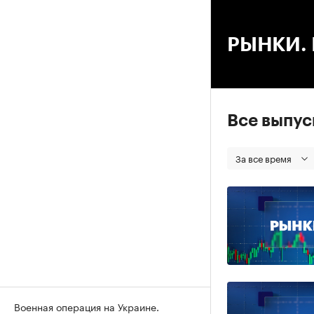
00
РЫНКИ. В
Все выпу
За все время
Военная операция на Украине.