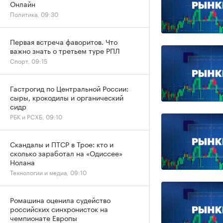
Онлайн
Политика, 09:30
Первая встреча фаворитов. Что
важно знать о третьем туре РПЛ
Спорт, 09:15
Гастрогид по Центральной России:
сыры, крокодилы и органический
сидр
РБК и РСХБ, 09:10
Скандалы и ПТСР в Трое: кто и
сколько заработал на «Одиссее»
Нолана
Технологии и медиа, 09:10
Ромашина оценила судейство
российских синхронисток на
чемпионате Европы