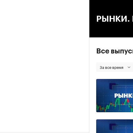
00
РЫНКИ. В
Все выпу
За все время