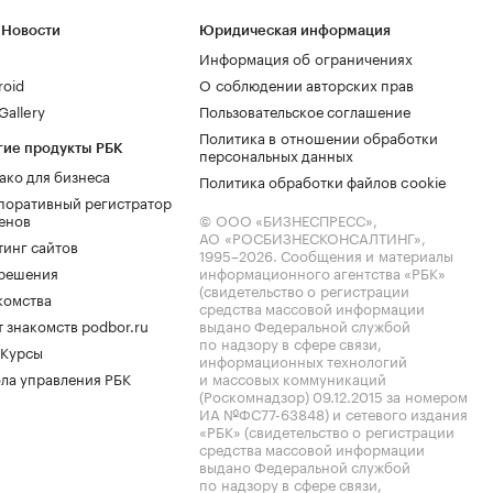
 Новости
Юридическая информация
Информация об ограничениях
roid
О соблюдении авторских прав
allery
Пользовательское соглашение
Политика в отношении обработки
гие продукты РБК
персональных данных
ако для бизнеса
Политика обработки файлов cookie
поративный регистратор
енов
© ООО «БИЗНЕСПРЕСС»,
АО «РОСБИЗНЕСКОНСАЛТИНГ»,
тинг сайтов
1995–2026
. Сообщения и материалы
.решения
информационного агентства «РБК»
(свидетельство о регистрации
комства
средства массовой информации
 знакомств podbor.ru
выдано Федеральной службой
по надзору в сфере связи,
 Курсы
информационных технологий
ла управления РБК
и массовых коммуникаций
(Роскомнадзор) 09.12.2015 за номером
ИА №ФС77-63848) и сетевого издания
«РБК» (свидетельство о регистрации
средства массовой информации
выдано Федеральной службой
по надзору в сфере связи,