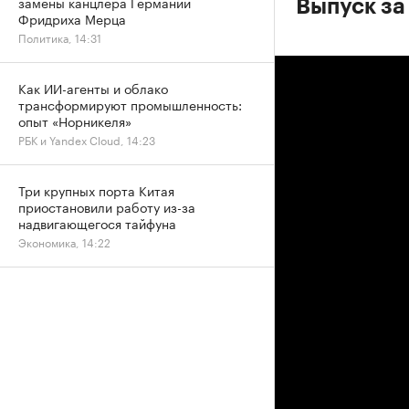
замены канцлера Германии
Выпуск за
Фридриха Мерца
Политика, 14:31
Как ИИ-агенты и облако
трансформируют промышленность:
опыт «Норникеля»
РБК и Yandex Cloud, 14:23
Три крупных порта Китая
приостановили работу из-за
надвигающегося тайфуна
Экономика, 14:22