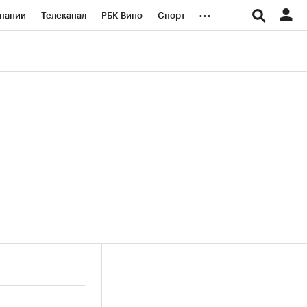
...
пании
Телеканал
РБК Вино
Спорт
ые проекты
Город
Стиль
Крипто
Спецпроекты СПб
логии и медиа
Финансы