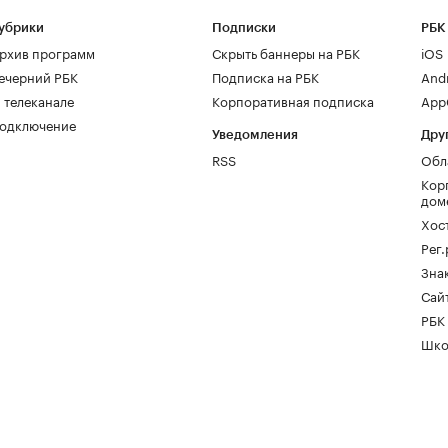
убрики
Подписки
РБК
рхив программ
Скрыть баннеры на РБК
iOS
ечерний РБК
Подписка на РБК
And
 телеканале
Корпоративная подписка
AppG
одключение
Уведомления
Дру
RSS
Обл
Кор
дом
Хос
Рег
Зна
Сайт
РБК
Шко