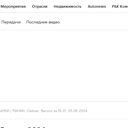
Мероприятия
Отрасли
Недвижимость
Autonews
РБК Ком
ние
РБК Курсы
РБК Life
Тренды
Визионеры
Национальн
Передачи
Последние видео
б
Исследования
Кредитные рейтинги
Франшизы
Газета
роверка контрагентов
Политика
Экономика
Бизнес
Техно
ЫНКИ
/
РЫНКИ. Сейчас. Выпуск за 16:31, 05.06.2024