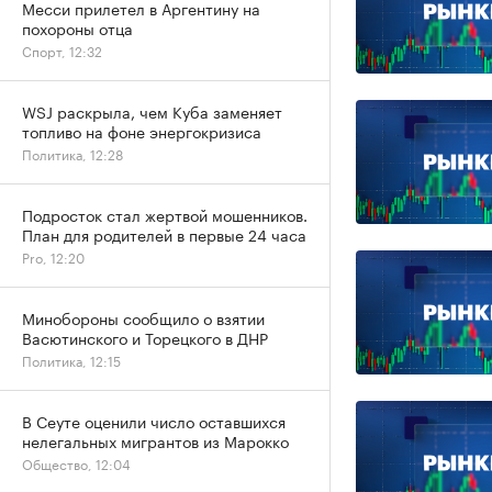
Месси прилетел в Аргентину на
похороны отца
Спорт, 12:32
WSJ раскрыла, чем Куба заменяет
топливо на фоне энергокризиса
Политика, 12:28
Подросток стал жертвой мошенников.
План для родителей в первые 24 часа
Pro, 12:20
Минобороны сообщило о взятии
Васютинского и Торецкого в ДНР
Политика, 12:15
В Сеуте оценили число оставшихся
нелегальных мигрантов из Марокко
Общество, 12:04