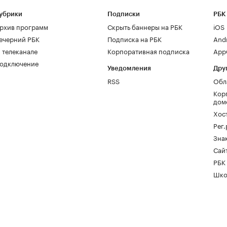
убрики
Подписки
РБК
рхив программ
Скрыть баннеры на РБК
iOS
ечерний РБК
Подписка на РБК
And
 телеканале
Корпоративная подписка
AppG
одключение
Уведомления
Дру
RSS
Обл
Кор
дом
Хос
Рег
Зна
Сайт
РБК
Шко