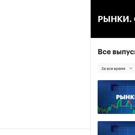
00
РЫНКИ. С
Все выпу
За все время