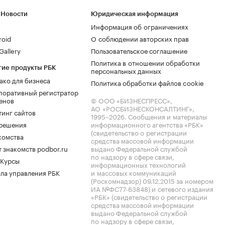
 Новости
Юридическая информация
Информация об ограничениях
roid
О соблюдении авторских прав
allery
Пользовательское соглашение
Политика в отношении обработки
гие продукты РБК
персональных данных
ако для бизнеса
Политика обработки файлов cookie
поративный регистратор
енов
© ООО «БИЗНЕСПРЕСС»,
АО «РОСБИЗНЕСКОНСАЛТИНГ»,
тинг сайтов
1995–2026
. Сообщения и материалы
.решения
информационного агентства «РБК»
(свидетельство о регистрации
комства
средства массовой информации
 знакомств podbor.ru
выдано Федеральной службой
по надзору в сфере связи,
 Курсы
информационных технологий
ла управления РБК
и массовых коммуникаций
(Роскомнадзор) 09.12.2015 за номером
ИА №ФС77-63848) и сетевого издания
«РБК» (свидетельство о регистрации
средства массовой информации
выдано Федеральной службой
по надзору в сфере связи,