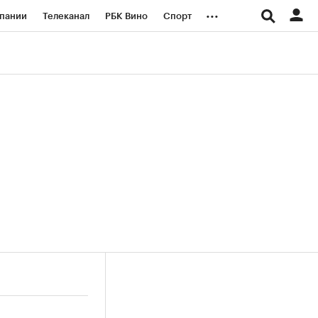
...
пании
Телеканал
РБК Вино
Спорт
ые проекты
Город
Стиль
Крипто
Спецпроекты СПб
логии и медиа
Финансы