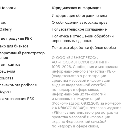
 Новости
Юридическая информация
Информация об ограничениях
roid
О соблюдении авторских прав
allery
Пользовательское соглашение
Политика в отношении обработки
гие продукты РБК
персональных данных
ако для бизнеса
Политика обработки файлов cookie
поративный регистратор
енов
© ООО «БИЗНЕСПРЕСС»,
АО «РОСБИЗНЕСКОНСАЛТИНГ»,
тинг сайтов
1995–2026
. Сообщения и материалы
.решения
информационного агентства «РБК»
(свидетельство о регистрации
комства
средства массовой информации
 знакомств podbor.ru
выдано Федеральной службой
по надзору в сфере связи,
 Курсы
информационных технологий
ла управления РБК
и массовых коммуникаций
(Роскомнадзор) 09.12.2015 за номером
ИА №ФС77-63848) и сетевого издания
«РБК» (свидетельство о регистрации
средства массовой информации
выдано Федеральной службой
по надзору в сфере связи,