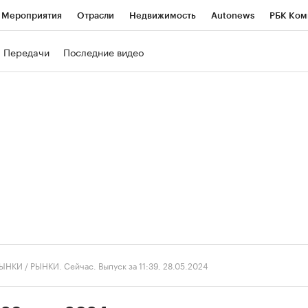
Мероприятия
Отрасли
Недвижимость
Autonews
РБК Ком
ние
РБК Курсы
РБК Life
Тренды
Визионеры
Национальн
Передачи
Последние видео
б
Исследования
Кредитные рейтинги
Франшизы
Газета
роверка контрагентов
Политика
Экономика
Бизнес
Техно
ЫНКИ
/
РЫНКИ. Сейчас. Выпуск за 11:39, 28.05.2024