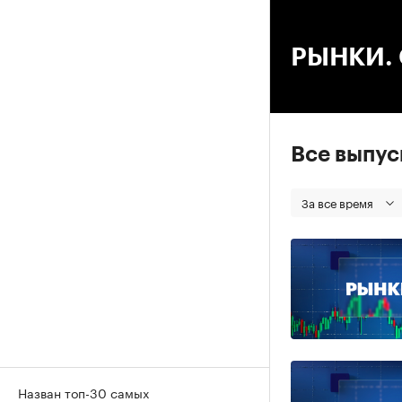
00
РЫНКИ. С
Все выпу
За все время
Назван топ-30 самых