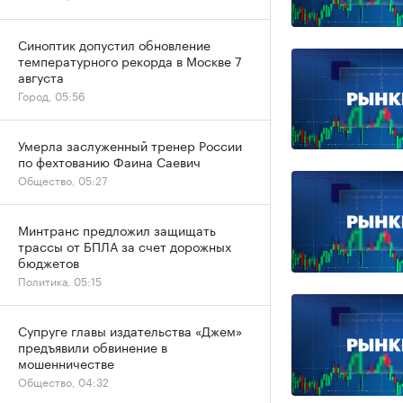
Синоптик допустил обновление
температурного рекорда в Москве 7
августа
Город, 05:56
Умерла заслуженный тренер России
по фехтованию Фаина Саевич
Общество, 05:27
Минтранс предложил защищать
трассы от БПЛА за счет дорожных
бюджетов
Политика, 05:15
Супруге главы издательства «Джем»
предъявили обвинение в
мошенничестве
Общество, 04:32