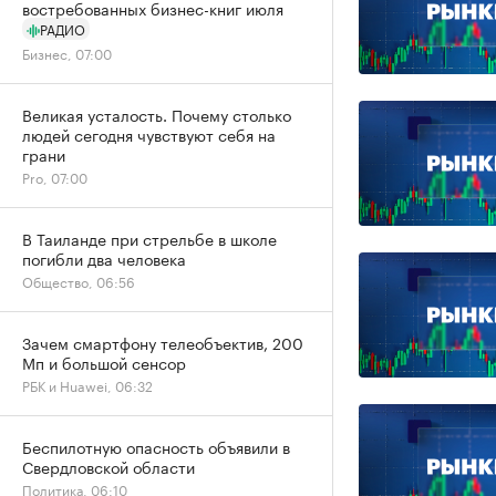
востребованных бизнес-книг июля
РАДИО
Бизнес, 07:00
Великая усталость. Почему столько
людей сегодня чувствуют себя на
грани
Pro, 07:00
В Таиланде при стрельбе в школе
погибли два человека
Общество, 06:56
Зачем смартфону телеобъектив, 200
Мп и большой сенсор
РБК и Huawei, 06:32
Беспилотную опасность объявили в
Свердловской области
Политика, 06:10