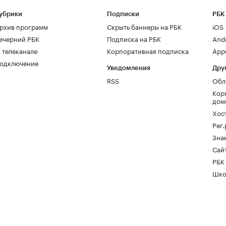
убрики
Подписки
РБК
рхив программ
Скрыть баннеры на РБК
iOS
ечерний РБК
Подписка на РБК
And
 телеканале
Корпоративная подписка
AppG
одключение
Уведомления
Дру
RSS
Обл
Кор
дом
Хос
Рег
Зна
Сайт
РБК
Шко