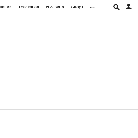
...
пании
Телеканал
РБК Вино
Спорт
ые проекты
Город
Стиль
Крипто
Спецпроекты СПб
логии и медиа
Финансы