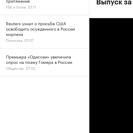
притяжения
Выпуск за
РБК и Stone, 07:11
Reuters узнал о просьбе США
освободить осужденного в России
морпеха
Политика, 07:07
Премьера «Одиссеи» увеличила
спрос на поэму Гомера в России
Общество, 07:02