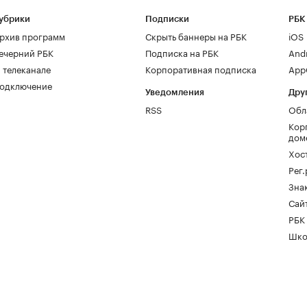
убрики
Подписки
РБК
рхив программ
Скрыть баннеры на РБК
iOS
ечерний РБК
Подписка на РБК
And
 телеканале
Корпоративная подписка
AppG
одключение
Уведомления
Дру
RSS
Обл
Кор
дом
Хос
Рег
Зна
Сайт
РБК
Шко