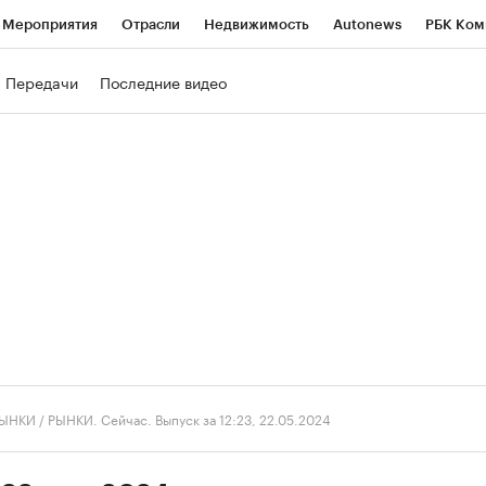
Мероприятия
Отрасли
Недвижимость
Autonews
РБК Ком
ние
РБК Курсы
РБК Life
Тренды
Визионеры
Национальн
Передачи
Последние видео
б
Исследования
Кредитные рейтинги
Франшизы
Газета
роверка контрагентов
Политика
Экономика
Бизнес
Техно
ЫНКИ
/
РЫНКИ. Сейчас. Выпуск за 12:23, 22.05.2024