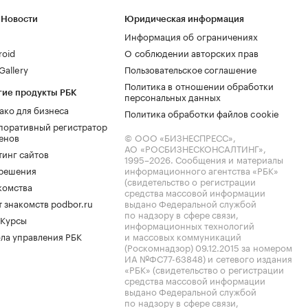
 Новости
Юридическая информация
Информация об ограничениях
roid
О соблюдении авторских прав
allery
Пользовательское соглашение
Политика в отношении обработки
гие продукты РБК
персональных данных
ако для бизнеса
Политика обработки файлов cookie
поративный регистратор
енов
© ООО «БИЗНЕСПРЕСС»,
АО «РОСБИЗНЕСКОНСАЛТИНГ»,
тинг сайтов
1995–2026
. Сообщения и материалы
.решения
информационного агентства «РБК»
(свидетельство о регистрации
комства
средства массовой информации
 знакомств podbor.ru
выдано Федеральной службой
по надзору в сфере связи,
 Курсы
информационных технологий
ла управления РБК
и массовых коммуникаций
(Роскомнадзор) 09.12.2015 за номером
ИА №ФС77-63848) и сетевого издания
«РБК» (свидетельство о регистрации
средства массовой информации
выдано Федеральной службой
по надзору в сфере связи,