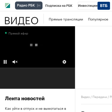
Подписка на РБК
Инвестиции
ВИДЕО
Школа управления РБК
РБК Образова
Прямые трансляции
Популярное
РБК Бизнес-среда
Дискуссионный клу
Прямой эфир
Конференции СПб
Спецпроекты
П
Рынок наличной валюты
Видео
/
Передачи
/
Р
Лента новостей
Как уйти в отпуск и не вымотаться в