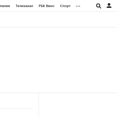
...
пании
Телеканал
РБК Вино
Спорт
ые проекты
Город
Стиль
Крипто
Спецпроекты СПб
логии и медиа
Финансы