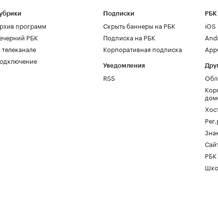
убрики
Подписки
РБК
рхив программ
Скрыть баннеры на РБК
iOS
ечерний РБК
Подписка на РБК
And
 телеканале
Корпоративная подписка
AppG
одключение
Уведомления
Дру
RSS
Обл
Кор
дом
Хос
Рег
Зна
Сайт
РБК
Шко