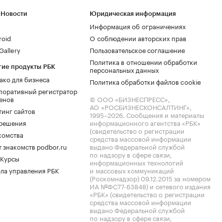
 Новости
Юридическая информация
Информация об ограничениях
roid
О соблюдении авторских прав
allery
Пользовательское соглашение
Политика в отношении обработки
гие продукты РБК
персональных данных
ако для бизнеса
Политика обработки файлов cookie
поративный регистратор
енов
© ООО «БИЗНЕСПРЕСС»,
АО «РОСБИЗНЕСКОНСАЛТИНГ»,
тинг сайтов
1995–2026
. Сообщения и материалы
.решения
информационного агентства «РБК»
(свидетельство о регистрации
комства
средства массовой информации
 знакомств podbor.ru
выдано Федеральной службой
по надзору в сфере связи,
 Курсы
информационных технологий
ла управления РБК
и массовых коммуникаций
(Роскомнадзор) 09.12.2015 за номером
ИА №ФС77-63848) и сетевого издания
«РБК» (свидетельство о регистрации
средства массовой информации
выдано Федеральной службой
по надзору в сфере связи,