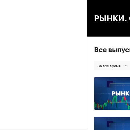
00
РЫНКИ. С
Все выпу
За все время