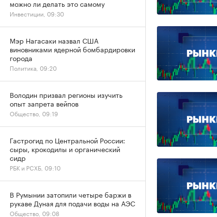
можно ли делать это самому
Инвестиции, 09:30
Мэр Нагасаки назвал США
виновниками ядерной бомбардировки
города
Политика, 09:20
Володин призвал регионы изучить
опыт запрета вейпов
Общество, 09:19
Гастрогид по Центральной России:
сыры, крокодилы и органический
сидр
РБК и РСХБ, 09:10
В Румынии затопили четыре баржи в
рукаве Дуная для подачи воды на АЭС
Общество, 09:08