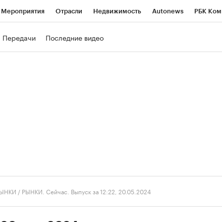
Мероприятия
Отрасли
Недвижимость
Autonews
РБК Ком
ние
РБК Курсы
РБК Life
Тренды
Визионеры
Национальн
Передачи
Последние видео
б
Исследования
Кредитные рейтинги
Франшизы
Газета
роверка контрагентов
Политика
Экономика
Бизнес
Техно
ЫНКИ
/
РЫНКИ. Сейчас. Выпуск за 12:22, 20.05.2024