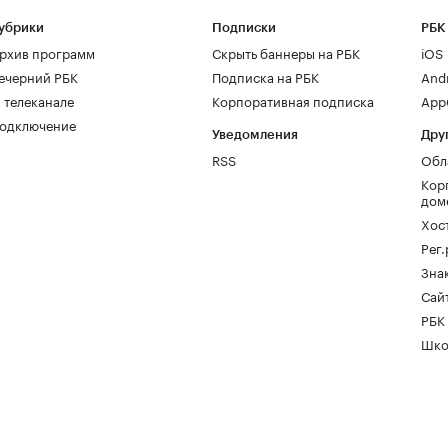
убрики
Подписки
РБК
рхив программ
Скрыть баннеры на РБК
iOS
ечерний РБК
Подписка на РБК
And
 телеканале
Корпоративная подписка
AppG
одключение
Уведомления
Дру
RSS
Обл
Кор
дом
Хос
Рег
Зна
Сайт
РБК
Шко