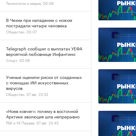
Технологии и медиа, 00:08
В Чехии при нападении с ножом
пострадали четыре человека
Общество, 00:07
Telegraph сообщил о выплатах УЕФА
вероятной любовнице Инфантино
Спорт, 00:06
Ученые оценили риски от созданных
с помощью ИИ искусственных
вирусов
Общество, 07 авг, 23:52
«Ноев ковчег»: почему в восточной
Арктике эволюция шла непрерывно
РБК и УК Первая, 07 авг, 23:45