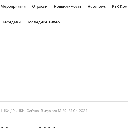
Мероприятия
Отрасли
Недвижимость
Autonews
РБК Ком
ние
РБК Курсы
РБК Life
Тренды
Визионеры
Национальн
Передачи
Последние видео
б
Исследования
Кредитные рейтинги
Франшизы
Газета
роверка контрагентов
Политика
Экономика
Бизнес
Техно
ЫНКИ
/
РЫНКИ. Сейчас. Выпуск за 13:29, 23.04.2024