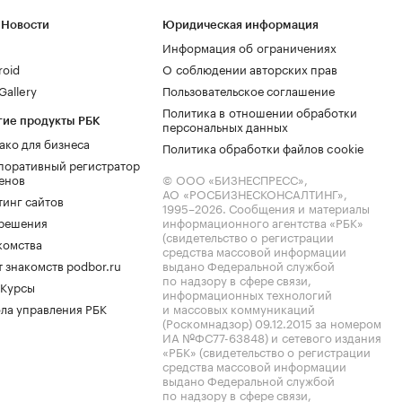
 Новости
Юридическая информация
Информация об ограничениях
roid
О соблюдении авторских прав
allery
Пользовательское соглашение
Политика в отношении обработки
гие продукты РБК
персональных данных
ако для бизнеса
Политика обработки файлов cookie
поративный регистратор
енов
© ООО «БИЗНЕСПРЕСС»,
АО «РОСБИЗНЕСКОНСАЛТИНГ»,
тинг сайтов
1995–2026
. Сообщения и материалы
.решения
информационного агентства «РБК»
(свидетельство о регистрации
комства
средства массовой информации
 знакомств podbor.ru
выдано Федеральной службой
по надзору в сфере связи,
 Курсы
информационных технологий
ла управления РБК
и массовых коммуникаций
(Роскомнадзор) 09.12.2015 за номером
ИА №ФС77-63848) и сетевого издания
«РБК» (свидетельство о регистрации
средства массовой информации
выдано Федеральной службой
по надзору в сфере связи,