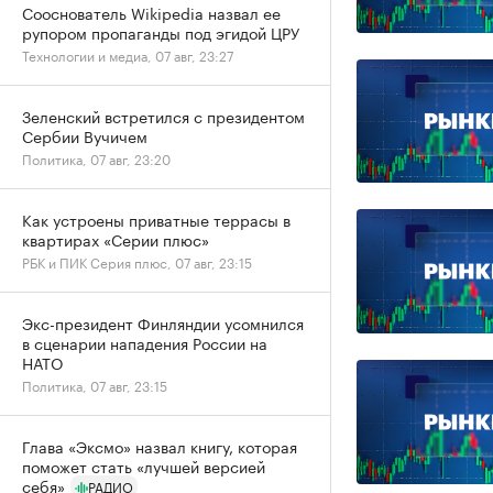
Сооснователь Wikipedia назвал ее
рупором пропаганды под эгидой ЦРУ
Технологии и медиа, 07 авг, 23:27
Зеленский встретился с президентом
Сербии Вучичем
Политика, 07 авг, 23:20
Как устроены приватные террасы в
квартирах «Серии плюс»
РБК и ПИК Серия плюс, 07 авг, 23:15
Экс-президент Финляндии усомнился
в сценарии нападения России на
НАТО
Политика, 07 авг, 23:15
Глава «Эксмо» назвал книгу, которая
поможет стать «лучшей версией
себя»
РАДИО