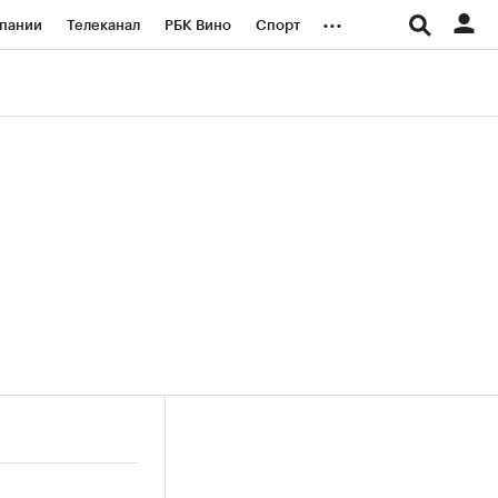
...
пании
Телеканал
РБК Вино
Спорт
ые проекты
Город
Стиль
Крипто
Спецпроекты СПб
логии и медиа
Финансы