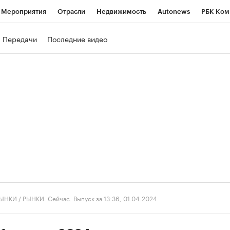
Мероприятия
Отрасли
Недвижимость
Autonews
РБК Ком
ние
РБК Курсы
РБК Life
Тренды
Визионеры
Национальн
Передачи
Последние видео
б
Исследования
Кредитные рейтинги
Франшизы
Газета
роверка контрагентов
Политика
Экономика
Бизнес
Техно
ЫНКИ
/
РЫНКИ. Сейчас. Выпуск за 13:36, 01.04.2024