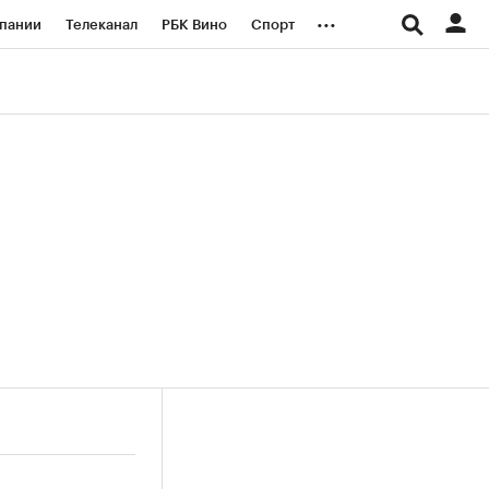
...
пании
Телеканал
РБК Вино
Спорт
ые проекты
Город
Стиль
Крипто
Спецпроекты СПб
логии и медиа
Финансы