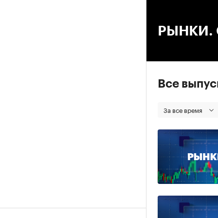
00
РЫНКИ. С
Все выпу
За все время