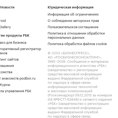
 Новости
Юридическая информация
Информация об ограничениях
roid
О соблюдении авторских прав
allery
Пользовательское соглашение
Политика в отношении обработки
гие продукты РБК
персональных данных
ако для бизнеса
Политика обработки файлов cookie
поративный регистратор
енов
© ООО «БИЗНЕСПРЕСС»,
АО «РОСБИЗНЕСКОНСАЛТИНГ»,
тинг сайтов
1995–2026
. Сообщения и материалы
.решения
информационного агентства «РБК»
(свидетельство о регистрации
комства
средства массовой информации
 знакомств podbor.ru
выдано Федеральной службой
по надзору в сфере связи,
 Курсы
информационных технологий
ла управления РБК
и массовых коммуникаций
(Роскомнадзор) 09.12.2015 за номером
ИА №ФС77-63848) и сетевого издания
«РБК» (свидетельство о регистрации
средства массовой информации
выдано Федеральной службой
по надзору в сфере связи,