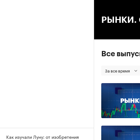
00
РЫНКИ. С
Все выпу
За все время
Как изучали Луну: от изобретения