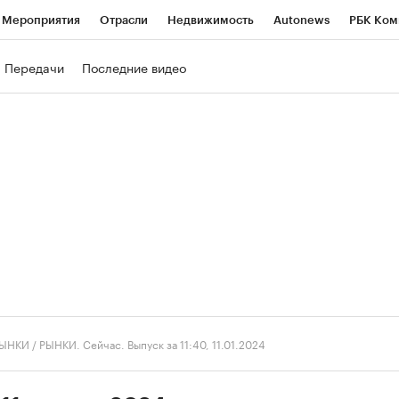
Мероприятия
Отрасли
Недвижимость
Autonews
РБК Ком
ние
РБК Курсы
РБК Life
Тренды
Визионеры
Национальн
Передачи
Последние видео
б
Исследования
Кредитные рейтинги
Франшизы
Газета
роверка контрагентов
Политика
Экономика
Бизнес
Техно
ЫНКИ
/
РЫНКИ. Сейчас. Выпуск за 11:40, 11.01.2024