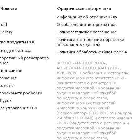
 Новости
Юридическая информация
Информация об ограничениях
roid
О соблюдении авторских прав
allery
Пользовательское соглашение
Политика в отношении обработки
гие продукты РБК
персональных данных
ако для бизнеса
Политика обработки файлов cookie
поративный регистратор
енов
© ООО «БИЗНЕСПРЕСС»,
АО «РОСБИЗНЕСКОНСАЛТИНГ»,
тинг сайтов
1995–2026
. Сообщения и материалы
.решения
информационного агентства «РБК»
(свидетельство о регистрации
комства
средства массовой информации
 знакомств podbor.ru
выдано Федеральной службой
по надзору в сфере связи,
 Курсы
информационных технологий
ла управления РБК
и массовых коммуникаций
(Роскомнадзор) 09.12.2015 за номером
ИА №ФС77-63848) и сетевого издания
«РБК» (свидетельство о регистрации
средства массовой информации
выдано Федеральной службой
по надзору в сфере связи,