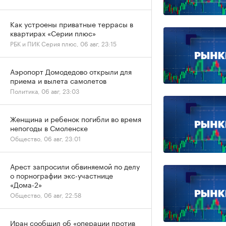
Как устроены приватные террасы в
квартирах «Серии плюс»
РБК и ПИК Серия плюс, 06 авг, 23:15
Аэропорт Домодедово открыли для
приема и вылета самолетов
Политика, 06 авг, 23:03
Женщина и ребенок погибли во время
непогоды в Смоленске
Общество, 06 авг, 23:01
Арест запросили обвиняемой по делу
о порнографии экс-участнице
«Дома-2»
Общество, 06 авг, 22:58
Иран сообщил об «операции против