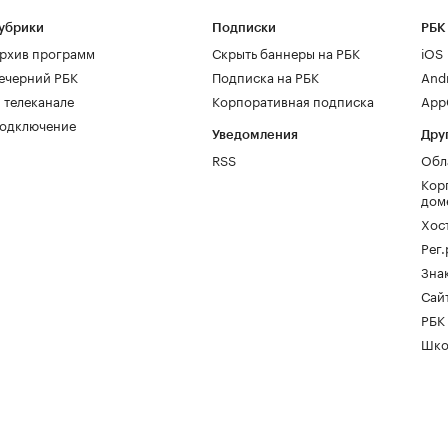
убрики
Подписки
РБК
рхив программ
Скрыть баннеры на РБК
iOS
ечерний РБК
Подписка на РБК
And
 телеканале
Корпоративная подписка
AppG
одключение
Уведомления
Дру
RSS
Обл
Кор
дом
Хос
Рег
Зна
Сайт
РБК
Шко