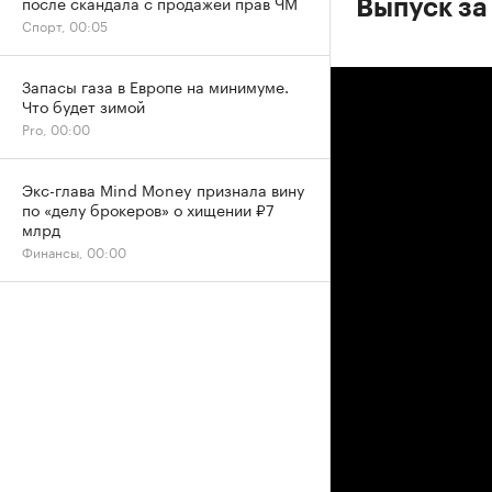
после скандала с продажей прав ЧМ
Выпуск за 
Спорт, 00:05
Запасы газа в Европе на минимуме.
Что будет зимой
Pro, 00:00
Экс-глава Mind Money признала вину
по «делу брокеров» о хищении ₽7
млрд
Финансы, 00:00