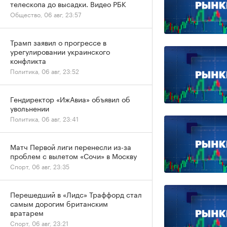
телескопа до высадки. Видео РБК
Общество, 06 авг, 23:57
Трамп заявил о прогрессе в
урегулировании украинского
конфликта
Политика, 06 авг, 23:52
Гендиректор «ИжАвиа» объявил об
увольнении
Политика, 06 авг, 23:41
Матч Первой лиги перенесли из-за
проблем с вылетом «Сочи» в Москву
Спорт, 06 авг, 23:35
Перешедший в «Лидс» Траффорд стал
самым дорогим британским
вратарем
Спорт, 06 авг, 23:21