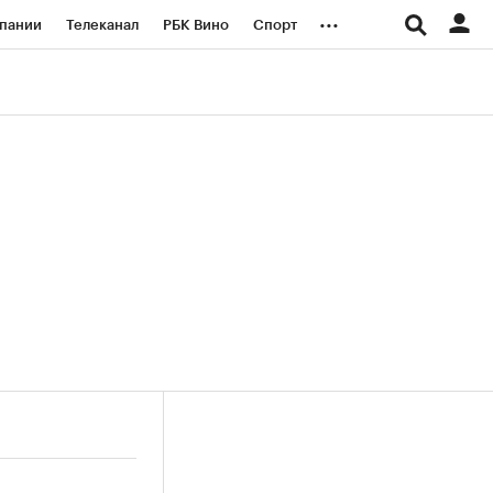
...
пании
Телеканал
РБК Вино
Спорт
ые проекты
Город
Стиль
Крипто
Спецпроекты СПб
логии и медиа
Финансы