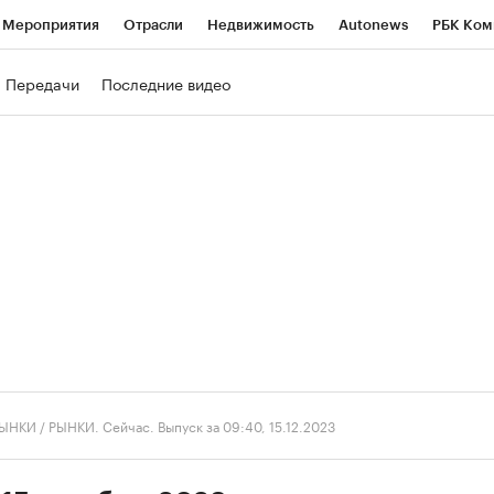
Мероприятия
Отрасли
Недвижимость
Autonews
РБК Ком
ние
РБК Курсы
РБК Life
Тренды
Визионеры
Национальн
Передачи
Последние видео
б
Исследования
Кредитные рейтинги
Франшизы
Газета
роверка контрагентов
Политика
Экономика
Бизнес
Техно
ЫНКИ
/
РЫНКИ. Сейчас. Выпуск за 09:40, 15.12.2023