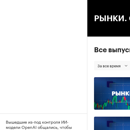
00
РЫНКИ. С
Все выпу
За все время
Вышедшие из-под контроля ИИ-
модели OpenAI общались, чтобы