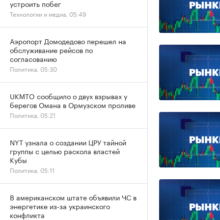
устроить побег
Технологии и медиа, 05:49
Аэропорт Домодедово перешел на
обслуживание рейсов по
согласованию
Политика, 05:30
UKMTO сообщило о двух взрывах у
берегов Омана в Ормузском проливе
Политика, 05:21
NYT узнала о создании ЦРУ тайной
группы с целью раскола властей
Кубы
Политика, 05:11
В американском штате объявили ЧС в
энергетике из-за украинского
конфликта