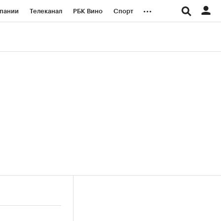
...
пании
Телеканал
РБК Вино
Спорт
ые проекты
Город
Стиль
Крипто
Спецпроекты СПб
логии и медиа
Финансы