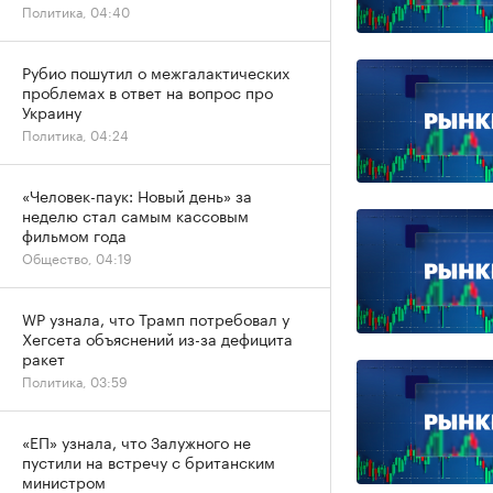
Политика, 04:40
Рубио пошутил о межгалактических
проблемах в ответ на вопрос про
Украину
Политика, 04:24
«Человек-паук: Новый день» за
неделю стал самым кассовым
фильмом года
Общество, 04:19
WP узнала, что Трамп потребовал у
Хегсета объяснений из-за дефицита
ракет
Политика, 03:59
«ЕП» узнала, что Залужного не
пустили на встречу с британским
министром