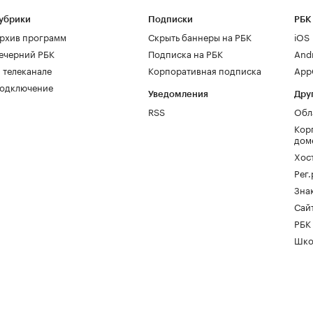
убрики
Подписки
РБК
рхив программ
Скрыть баннеры на РБК
iOS
ечерний РБК
Подписка на РБК
And
 телеканале
Корпоративная подписка
AppG
одключение
Уведомления
Дру
RSS
Обл
Кор
дом
Хос
Рег
Зна
Сайт
РБК
Шко