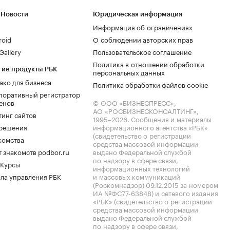
 Новости
Юридическая информация
Информация об ограничениях
roid
О соблюдении авторских прав
allery
Пользовательское соглашение
Политика в отношении обработки
гие продукты РБК
персональных данных
ако для бизнеса
Политика обработки файлов cookie
поративный регистратор
енов
© ООО «БИЗНЕСПРЕСС»,
АО «РОСБИЗНЕСКОНСАЛТИНГ»,
тинг сайтов
1995–2026
. Сообщения и материалы
.решения
информационного агентства «РБК»
(свидетельство о регистрации
комства
средства массовой информации
 знакомств podbor.ru
выдано Федеральной службой
по надзору в сфере связи,
 Курсы
информационных технологий
ла управления РБК
и массовых коммуникаций
(Роскомнадзор) 09.12.2015 за номером
ИА №ФС77-63848) и сетевого издания
«РБК» (свидетельство о регистрации
средства массовой информации
выдано Федеральной службой
по надзору в сфере связи,