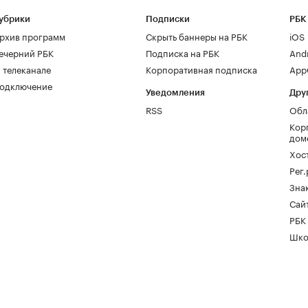
убрики
Подписки
РБК
рхив программ
Скрыть баннеры на РБК
iOS
ечерний РБК
Подписка на РБК
And
 телеканале
Корпоративная подписка
AppG
одключение
Уведомления
Дру
RSS
Обл
Кор
дом
Хос
Рег
Зна
Сайт
РБК
Шко