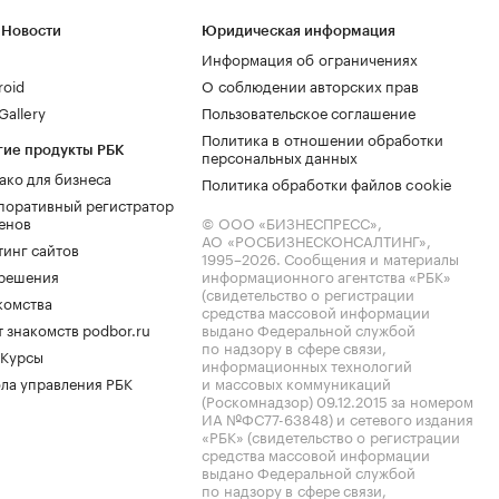
 Новости
Юридическая информация
Информация об ограничениях
roid
О соблюдении авторских прав
allery
Пользовательское соглашение
Политика в отношении обработки
гие продукты РБК
персональных данных
ако для бизнеса
Политика обработки файлов cookie
поративный регистратор
енов
© ООО «БИЗНЕСПРЕСС»,
АО «РОСБИЗНЕСКОНСАЛТИНГ»,
тинг сайтов
1995–2026
. Сообщения и материалы
.решения
информационного агентства «РБК»
(свидетельство о регистрации
комства
средства массовой информации
 знакомств podbor.ru
выдано Федеральной службой
по надзору в сфере связи,
 Курсы
информационных технологий
ла управления РБК
и массовых коммуникаций
(Роскомнадзор) 09.12.2015 за номером
ИА №ФС77-63848) и сетевого издания
«РБК» (свидетельство о регистрации
средства массовой информации
выдано Федеральной службой
по надзору в сфере связи,