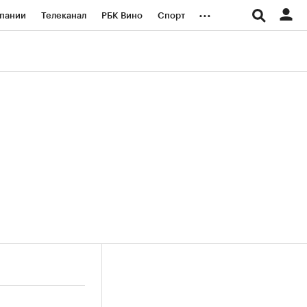
...
пании
Телеканал
РБК Вино
Спорт
ые проекты
Город
Стиль
Крипто
Спецпроекты СПб
логии и медиа
Финансы