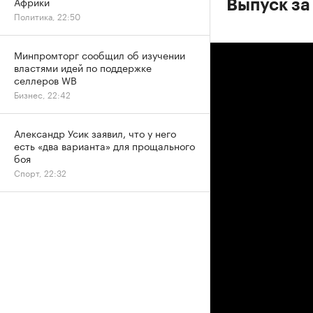
Африки
Выпуск за
Политика, 22:50
Минпромторг сообщил об изучении
властями идей по поддержке
селлеров WB
Бизнес, 22:42
Александр Усик заявил, что у него
есть «два варианта» для прощального
боя
Спорт, 22:32