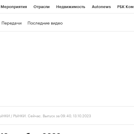
Мероприятия
Отрасли
Недвижимость
Autonews
РБК Ком
ние
РБК Курсы
РБК Life
Тренды
Визионеры
Национальн
Передачи
Последние видео
б
Исследования
Кредитные рейтинги
Франшизы
Газета
роверка контрагентов
Политика
Экономика
Бизнес
Техно
ЫНКИ
/
РЫНКИ. Сейчас. Выпуск за 09:40, 13.10.2023