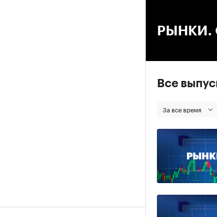
00
РЫНКИ. С
Все выпу
За все время