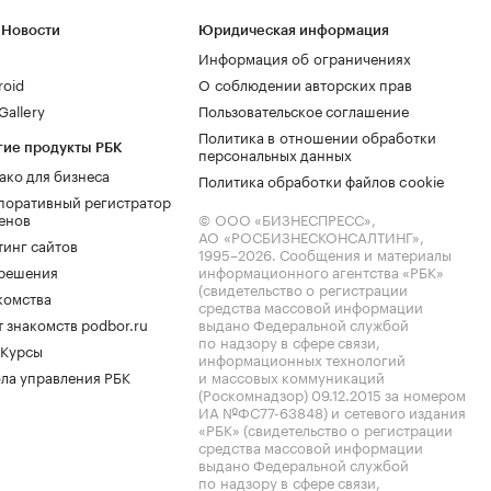
 Новости
Юридическая информация
Информация об ограничениях
roid
О соблюдении авторских прав
allery
Пользовательское соглашение
Политика в отношении обработки
гие продукты РБК
персональных данных
ако для бизнеса
Политика обработки файлов cookie
поративный регистратор
енов
© ООО «БИЗНЕСПРЕСС»,
АО «РОСБИЗНЕСКОНСАЛТИНГ»,
тинг сайтов
1995–2026
. Сообщения и материалы
.решения
информационного агентства «РБК»
(свидетельство о регистрации
комства
средства массовой информации
 знакомств podbor.ru
выдано Федеральной службой
по надзору в сфере связи,
 Курсы
информационных технологий
ла управления РБК
и массовых коммуникаций
(Роскомнадзор) 09.12.2015 за номером
ИА №ФС77-63848) и сетевого издания
«РБК» (свидетельство о регистрации
средства массовой информации
выдано Федеральной службой
по надзору в сфере связи,