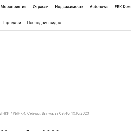
Мероприятия
Отрасли
Недвижимость
Autonews
РБК Ком
ние
РБК Курсы
РБК Life
Тренды
Визионеры
Национальн
Передачи
Последние видео
б
Исследования
Кредитные рейтинги
Франшизы
Газета
роверка контрагентов
Политика
Экономика
Бизнес
Техно
ЫНКИ
/
РЫНКИ. Сейчас. Выпуск за 09:40, 10.10.2023