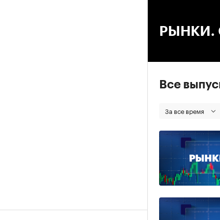
00
РЫНКИ. С
Все выпу
За все время