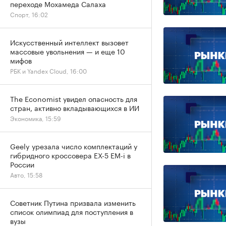
переходе Мохамеда Салаха
Спорт, 16:02
Искусственный интеллект вызовет
массовые увольнения — и еще 10
мифов
РБК и Yandex Cloud, 16:00
The Economist увидел опасность для
стран, активно вкладывающихся в ИИ
Экономика, 15:59
Geely урезала число комплектаций у
гибридного кроссовера EX-5 EM-i в
России
Авто, 15:58
Советник Путина призвала изменить
список олимпиад для поступления в
вузы