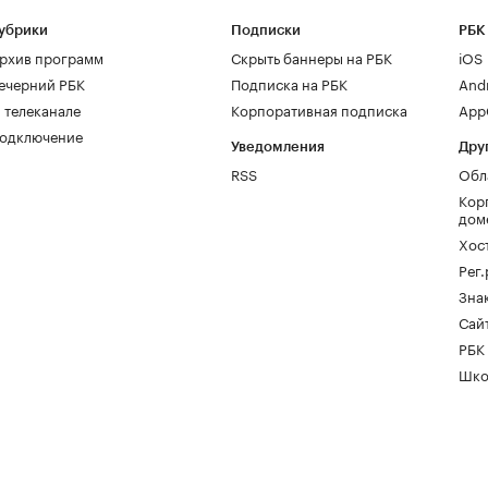
убрики
Подписки
РБК
рхив программ
Скрыть баннеры на РБК
iOS
ечерний РБК
Подписка на РБК
And
 телеканале
Корпоративная подписка
AppG
одключение
Уведомления
Дру
RSS
Обл
Кор
дом
Хос
Рег
Зна
Сайт
РБК
Шко