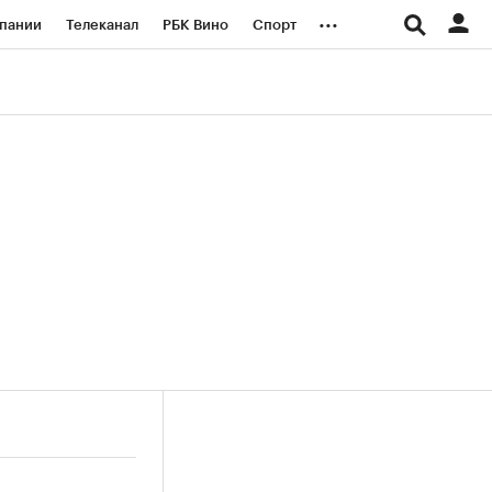
...
пании
Телеканал
РБК Вино
Спорт
ые проекты
Город
Стиль
Крипто
Спецпроекты СПб
логии и медиа
Финансы