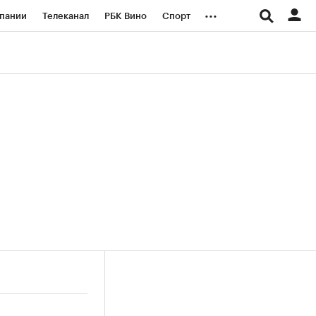
...
пании
Телеканал
РБК Вино
Спорт
ые проекты
Город
Стиль
Крипто
Спецпроекты СПб
логии и медиа
Финансы