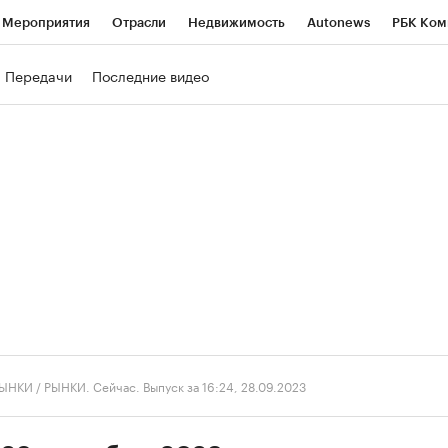
Мероприятия
Отрасли
Недвижимость
Autonews
РБК Ком
ние
РБК Курсы
РБК Life
Тренды
Визионеры
Национальн
Передачи
Последние видео
б
Исследования
Кредитные рейтинги
Франшизы
Газета
роверка контрагентов
Политика
Экономика
Бизнес
Техно
ЫНКИ
/
РЫНКИ. Сейчас. Выпуск за 16:24, 28.09.2023