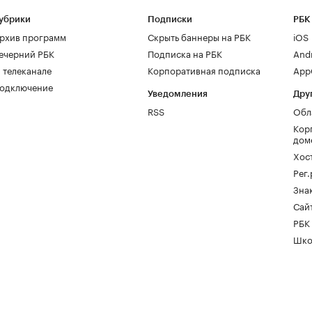
убрики
Подписки
РБК
рхив программ
Скрыть баннеры на РБК
iOS
ечерний РБК
Подписка на РБК
And
 телеканале
Корпоративная подписка
AppG
одключение
Уведомления
Дру
RSS
Обл
Кор
дом
Хос
Рег
Зна
Сайт
РБК
Шко