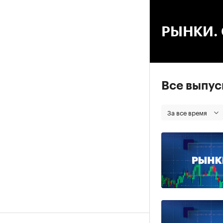
00
РЫНКИ. С
Все выпу
За все время