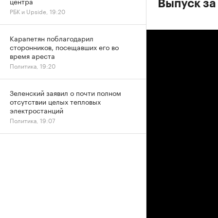
центра
Выпуск за
РБК и Upside, 19:20
Карапетян поблагодарил
сторонников, посещавших его во
время ареста
Политика, 19:20
Зеленский заявил о почти полном
отсутствии целых тепловых
электростанций
Политика, 19:07