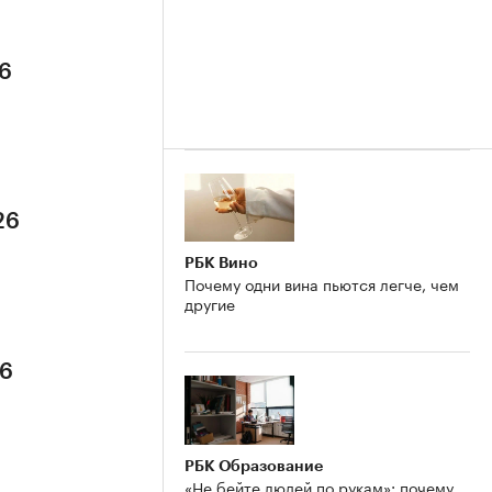
26
26
РБК Вино
Почему одни вина пьются легче, чем
другие
26
РБК Образование
«Не бейте людей по рукам»: почему