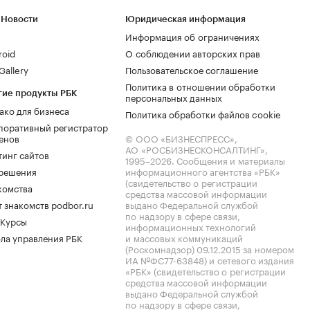
 Новости
Юридическая информация
Информация об ограничениях
roid
О соблюдении авторских прав
allery
Пользовательское соглашение
Политика в отношении обработки
гие продукты РБК
персональных данных
ако для бизнеса
Политика обработки файлов cookie
поративный регистратор
енов
© ООО «БИЗНЕСПРЕСС»,
АО «РОСБИЗНЕСКОНСАЛТИНГ»,
тинг сайтов
1995–2026
. Сообщения и материалы
.решения
информационного агентства «РБК»
(свидетельство о регистрации
комства
средства массовой информации
 знакомств podbor.ru
выдано Федеральной службой
по надзору в сфере связи,
 Курсы
информационных технологий
ла управления РБК
и массовых коммуникаций
(Роскомнадзор) 09.12.2015 за номером
ИА №ФС77-63848) и сетевого издания
«РБК» (свидетельство о регистрации
средства массовой информации
выдано Федеральной службой
по надзору в сфере связи,