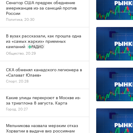
Сенатор США предрек обеднение
американцев из-за санкций против
России
Политика, 20:30
В вузах рассказали, как прошла одна
из «самых жарких» приемных
кампаний
РАДИО
Общество, 20:29
СКА обменял канадского легионера в
«Салават Юлаев»
Спорт, 20:28
Какие улицы перекроют в Москве из-
за триатлона 8 августа. Карта
Город, 20:27
Мельникова назвала мерзким отказ
Хорватии в выдаче виз россиянам