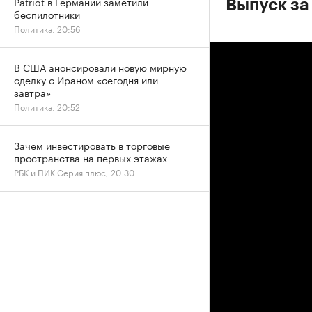
Patriot в Германии заметили
Выпуск за
беспилотники
Политика, 20:56
В США анонсировали новую мирную
сделку с Ираном «сегодня или
завтра»
Политика, 20:52
Зачем инвестировать в торговые
пространства на первых этажах
РБК и ПИК Серия плюс, 20:30