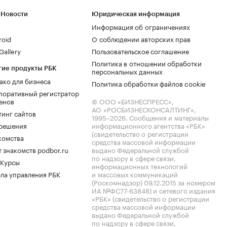
 Новости
Юридическая информация
Информация об ограничениях
roid
О соблюдении авторских прав
allery
Пользовательское соглашение
Политика в отношении обработки
гие продукты РБК
персональных данных
ако для бизнеса
Политика обработки файлов cookie
поративный регистратор
енов
© ООО «БИЗНЕСПРЕСС»,
АО «РОСБИЗНЕСКОНСАЛТИНГ»,
тинг сайтов
1995–2026
. Сообщения и материалы
.решения
информационного агентства «РБК»
(свидетельство о регистрации
комства
средства массовой информации
 знакомств podbor.ru
выдано Федеральной службой
по надзору в сфере связи,
 Курсы
информационных технологий
ла управления РБК
и массовых коммуникаций
(Роскомнадзор) 09.12.2015 за номером
ИА №ФС77-63848) и сетевого издания
«РБК» (свидетельство о регистрации
средства массовой информации
выдано Федеральной службой
по надзору в сфере связи,