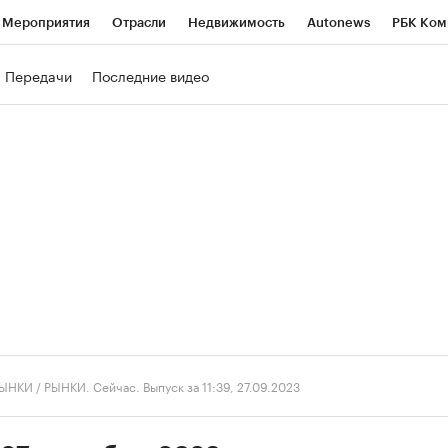
Мероприятия
Отрасли
Недвижимость
Autonews
РБК Ком
ние
РБК Курсы
РБК Life
Тренды
Визионеры
Национальн
Передачи
Последние видео
б
Исследования
Кредитные рейтинги
Франшизы
Газета
роверка контрагентов
Политика
Экономика
Бизнес
Техно
ЫНКИ
/
РЫНКИ. Сейчас. Выпуск за 11:39, 27.09.2023