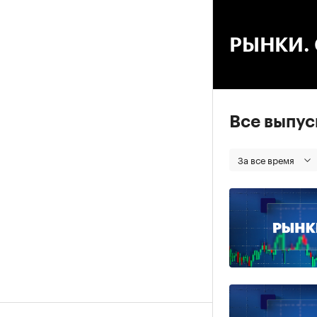
00
РЫНКИ. С
Все выпу
За все время