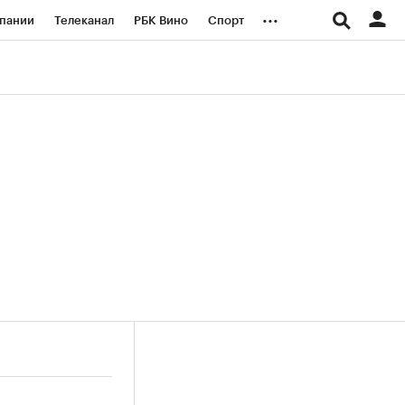
...
пании
Телеканал
РБК Вино
Спорт
ые проекты
Город
Стиль
Крипто
Спецпроекты СПб
логии и медиа
Финансы