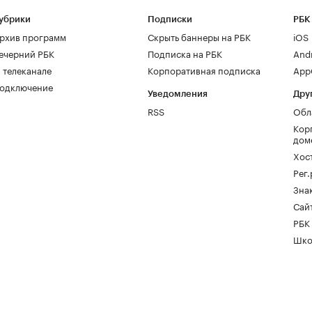
убрики
Подписки
РБК
рхив программ
Скрыть баннеры на РБК
iOS
ечерний РБК
Подписка на РБК
And
 телеканале
Корпоративная подписка
AppG
одключение
Уведомления
Дру
RSS
Обл
Кор
дом
Хос
Рег
Зна
Сайт
РБК
Шко