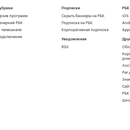
убрики
Подписки
РБК
рхив программ
Скрыть баннеры на РБК
iOS
ечерний РБК
Подписка на РБК
And
 телеканале
Корпоративная подписка
AppG
одключение
Уведомления
Дру
RSS
Обл
Кор
дом
Хос
Рег
Зна
Сайт
РБК
Шко