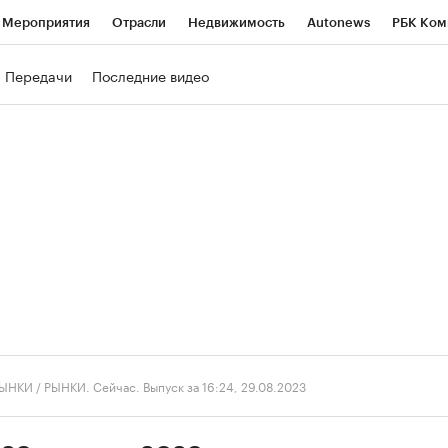
Мероприятия
Отрасли
Недвижимость
Autonews
РБК Ком
ние
РБК Курсы
РБК Life
Тренды
Визионеры
Национальн
Передачи
Последние видео
б
Исследования
Кредитные рейтинги
Франшизы
Газета
роверка контрагентов
Политика
Экономика
Бизнес
Техно
ЫНКИ
/
РЫНКИ. Сейчас. Выпуск за 16:24, 29.08.2023