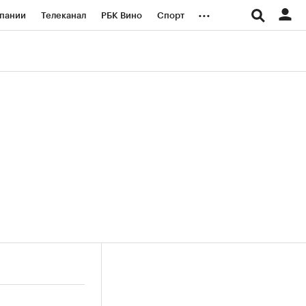
...
пании
Телеканал
РБК Вино
Спорт
ые проекты
Город
Стиль
Крипто
Спецпроекты СПб
логии и медиа
Финансы