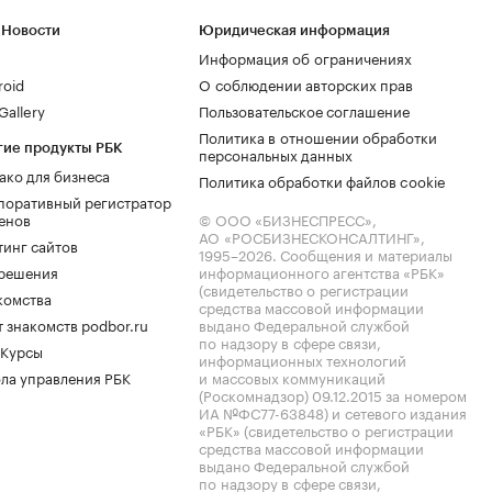
 Новости
Юридическая информация
Информация об ограничениях
roid
О соблюдении авторских прав
allery
Пользовательское соглашение
Политика в отношении обработки
гие продукты РБК
персональных данных
ако для бизнеса
Политика обработки файлов cookie
поративный регистратор
енов
© ООО «БИЗНЕСПРЕСС»,
АО «РОСБИЗНЕСКОНСАЛТИНГ»,
тинг сайтов
1995–2026
. Сообщения и материалы
.решения
информационного агентства «РБК»
(свидетельство о регистрации
комства
средства массовой информации
 знакомств podbor.ru
выдано Федеральной службой
по надзору в сфере связи,
 Курсы
информационных технологий
ла управления РБК
и массовых коммуникаций
(Роскомнадзор) 09.12.2015 за номером
ИА №ФС77-63848) и сетевого издания
«РБК» (свидетельство о регистрации
средства массовой информации
выдано Федеральной службой
по надзору в сфере связи,