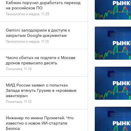
Кабмин поручил доработать переход
на российское ПО
Технологии и медиа, 11:25
Gemini заподозрили в доступе к
закрытым Google-документам
Технологии и медиа, 11:15
Число сбитых на подлете к Москве
дронов превысило десять
Политика, 11:13
МИД России заявил о попытках
Запада втянуть Грузию в «кровавые
авантюры»
Политика, 11:12
Инженер по имени Прометей. Что
известно о новом ИИ-стартапе
Безоса