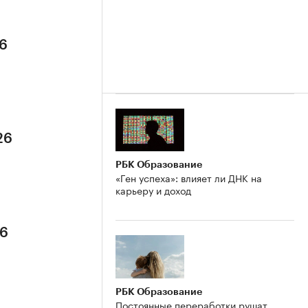
26
26
РБК Образование
«Ген успеха»: влияет ли ДНК на
карьеру и доход
26
РБК Образование
Постоянные переработки рушат