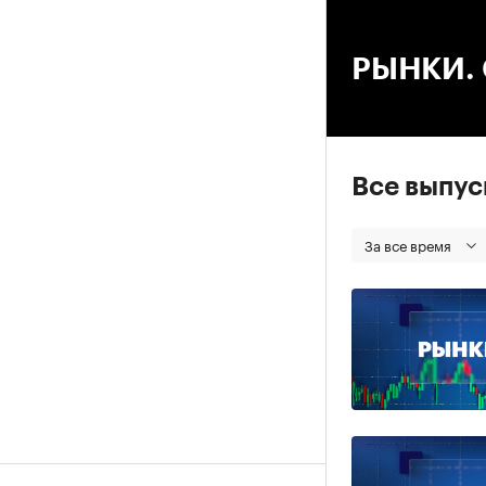
00
РЫНКИ. С
Все выпу
За все время